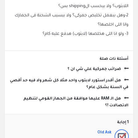
اللابتوب؟ ولا بيحسب الshipping بس؟
2-وهل بيعمل تخليص جمركى؟ ولا بيسيب الشحنة فى الجمارك
وانا اللى اخلصها؟
3- ولو انا اللى هخلصها (لابتوب) هدفع عليه كام؟
‫أسئلة ذات صلة
ضرائب جمركية علي شي ان ؟
هل أقدر استورد لابتوب واحد مثلا كل شهر ولا فيه حد أقصي
في السنة بشكل عام؟
هل الـ RAM عليها موافقة من الجهاز القومي لتنظيم
الاتصالات !؟
‫1 إجابة
Old Ask