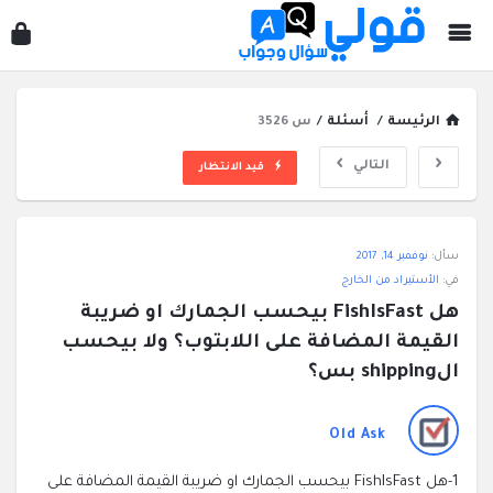
قول
سؤ
وجو
الرئيسة
/
أسئلة
/
س 3526
التالي
قيد الانتظار
قولي
سأل:
نوفمبر 14, 2017
سؤال
في:
الأستيراد من الخارج
وجواب
هل FishIsFast بيحسب الجمارك او ضريبة 
الاحدث
القيمة المضافة على اللابتوب؟ ولا بيحسب 
أسئلة
الshipping بس؟
Old Ask
1-هل FishIsFast بيحسب الجمارك او ضريبة القيمة المضافة على