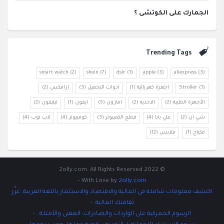
الجمارك على الكوتشى ؟
Trending Tags
smart watch
(2)
shein
(7)
dslr
(1)
apple
(3)
aliexpress
(3)
(1)
Stroller
اجهزة كهربائية
(1)
ادوات التجميل
(3)
ارامكس
(2)
الأجهزة الطبية
(2)
الاحذيه
(2)
امازون
(5)
ايفون
(1)
تيليفون
(2)
شي ان
(2)
علي بابا
(4)
قطع الكمبيوتر
(3)
كومبيوتر
(4)
لاب توب
(4)
مكياج
(1)
ملابس
(12)
© 2022 2olly.com. All Rights Reserved
-
With Love by
2olly.com
اكتشف معلومات شاملة في المالية والاقتصاد والاستثمار باللغة العربية. عزِّز
ثقافتك المالية.
-
الرسوم الجمركية على الواردات والصادرات: المعنى والأمثلة .
-