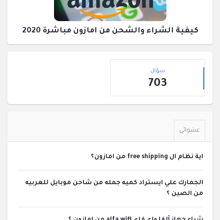
كيفية الشراء والشحن من امازون مباشرة 2020
القائمة
إحصائيات
الجانبية
سؤال
703
عشوائي
اية نظام ال free shipping من امازون؟
الجمارك علي ايستراد كميه جمله من شاحن موبايل للعربيه
من الصين ؟
شراء جهاز ألفا واى فاى alfa wifi من امازون ؟