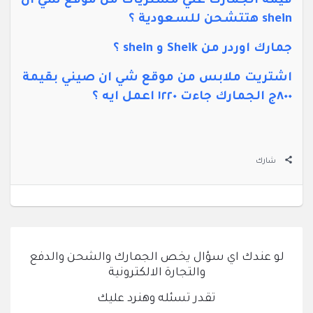
قيمة الجمارك علي مشتريات من موقع شي ان 
shein هتتشحن للسعودية ؟
جمارك اوردر من Sheik و shein ؟
اشتريت ملابس من موقع شي ان صيني بقيمة 
٨٠٠ج الجمارك جاءت ١٢٢٠ اعمل ايه ؟
شارك
لو عندك اي سؤال يخص الجمارك والشحن والدفع
والتجارة الالكترونية
تقدر تسئله وهنرد عليك