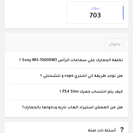
القائمة
إحصائيات
الجانبية
سؤال
703
عشوائي
تكلفة الجمارك علي سماعات الرأس Sony WH-1000XM3 ؟
هل توجد طريقة اني اشتري vape و تتشحنلي ؟
كيف يتم احتساب جمرك PS4 Slim ؟
هل من الممكن استيراد العاب ناريه ودخولها بالجمارك؟
أسئلة ذات صلة