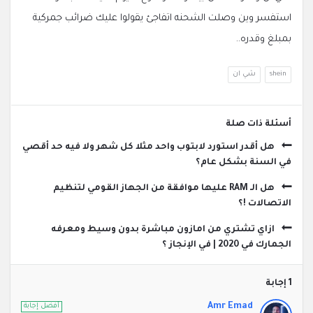
استفسر وين وصلت الشحنه اتفاجئ يقولوا عليك ضرائب جمركية
بمبلغ وقدره..
shein
شي ان
‫أسئلة ذات صلة
هل أقدر استورد لابتوب واحد مثلا كل شهر ولا فيه حد أقصي
في السنة بشكل عام؟
هل الـ RAM عليها موافقة من الجهاز القومي لتنظيم
الاتصالات !؟
ازاي تشتري من امازون مباشرة بدون وسيط ومعرفه
الجمارك في 2020 | في الإنجاز ؟
‫1 إجابة
Amr Emad
أفضل إجابة