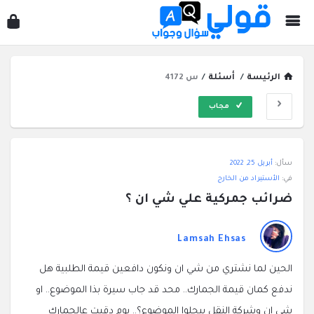
قول
سؤ
وجو
الرئيسة
/
أسئلة
/
س 4172
مجاب
قولي
سأل:
أبريل 25, 2022
سؤال
في:
الأستيراد من الخارج
وجواب
ضرائب جمركية علي شي ان ؟
الاحدث
أسئلة
Lamsah Ehsas
الحين لما نشتري من شي ان ونكون دافعين قيمة الطلبية هل
ندفع كمان قيمة الجمارك.. محد قد جاب سيرة بذا الموضوع.. او
شي ان وشركة النقل بيحلوا الموضوع؟.. يوم دقيت عالجمارك