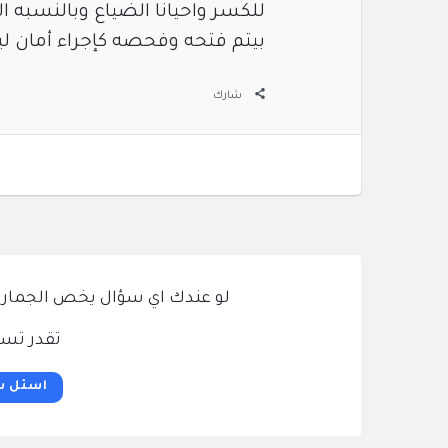
للكسر واحيانا الضياع وبالنسبه ا
بيتم فتحه وفحصه كإجراء أمان ل
شارك
لو عندك اي سؤال يخص الجمارك و
تقدر تسئ
اسئل س