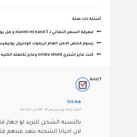
‫أسئلة ذات صلة
معرفة السعر النهائي لـ xiaomi mi band 3 و هل يوجد جمارك و ضرائب ؟
رسوم فحص الامن العام لريموت كونترول يونيفرس
كنت عايز اشتري nvidia shield وعايز تكلفته الكليه من امازون ؟
‫1 إجابة
Old Ask
‫أضاف ‫‫إجابة يوم ديسمبر 18, 2017 في 7:26 am
بالنسبه الشحن للبريد لو جها
لان احيانا الشحنه بتعد عندهم 