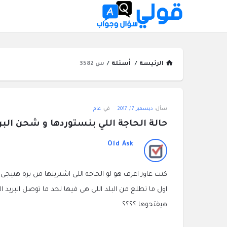
الرئيسة
/
أسئلة
/
س 3582
قولي
سأل:
ديسمبر 17, 2017
في:
عام
سؤال
حالة الحاجة اللي بنستوردها و شحن الب
وجواب
Old Ask
الاحدث
كنت عاوز اعرف هو لو الحاجة اللى اشتريتها من برة هتيجى
أسئلة
اول ما تطلع من البلد اللى هى فيها لحد ما توصل البريد 
هيفتحوها ؟؟؟؟