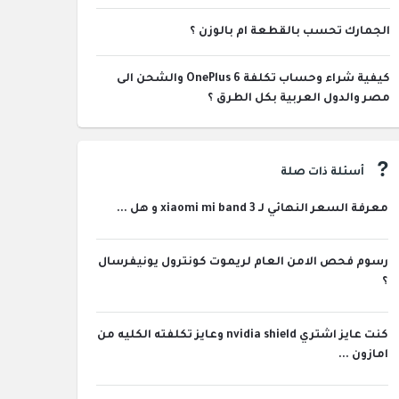
الجمارك تحسب بالقطعة ام بالوزن ؟
كيفية شراء وحساب تكلفة OnePlus 6 والشحن الى
مصر والدول العربية بكل الطرق ؟
أسئلة ذات صلة
معرفة السعر النهائي لـ xiaomi mi band 3 و هل ...
رسوم فحص الامن العام لريموت كونترول يونيفرسال
؟
كنت عايز اشتري nvidia shield وعايز تكلفته الكليه من
امازون ...