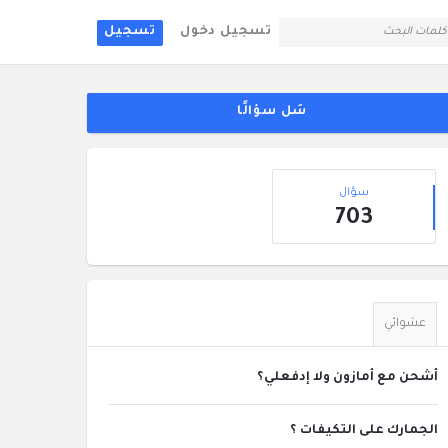
تسجيل دخول
تسجيل
لقائمة
جانبية
سَل سؤالًا
إحصائيات
سؤال
703
عشوائي
أشحن مع أمازون ولا إدفعلي؟
الجمارك على التكيفات ؟