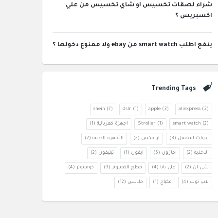
شراء لصقات تخسيس او شاي تخسيس من علي
اكسبريس ؟
ينفع اطلب smart watch من ebay ولا ممنوع دخولها ؟
Trending Tags
shein
(7)
dslr
(1)
apple
(3)
aliexpress
(3)
(2)
smart watch
(1)
Stroller
اجهزة كهربائية
(1)
ادوات التجميل
(3)
ارامكس
(2)
الأجهزة الطبية
(2)
الاحذيه
(2)
امازون
(5)
ايفون
(1)
تيليفون
(2)
شي ان
(2)
علي بابا
(4)
قطع الكمبيوتر
(3)
كومبيوتر
(4)
لاب توب
(4)
مكياج
(1)
ملابس
(12)