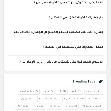
التخليص الجمركى لارامكس ماكينة حفر ليزر ؟
كم جمارك ماكينه قهوة في المطار ؟
جمارك بات بات مضافة لسعر المنتج ام الجمارك تضاف بعد ...
قيمة الجمارك على سلسلة من الفضة ؟
الرسوم الجمركية على شحنات من شي إن إلى الإمارات ؟
Trending Tags
smart watch
(2)
shein
(7)
dslr
(1)
apple
(3)
aliexpress
(3)
(1)
Stroller
اجهزة كهربائية
(1)
ادوات التجميل
(3)
ارامكس
(2)
الأجهزة الطبية
(2)
الاحذيه
(2)
امازون
(5)
ايفون
(1)
تيليفون
(2)