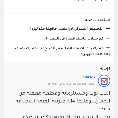
‫أسئلة ذات صلة
التخليص الجمركى لارامكس ماكينة حفر ليزر ؟
كم جمارك ماكينه قهوة في المطار ؟
جمارك بات بات مضافة لسعر المنتج ام الجمارك تضاف
بعد طلب الاوردر ؟
‫1 إجابة
Old Ask
‫أضاف ‫‫إجابة يوم يناير 8, 2018 في 6:33 pm
اللاب توب ومستلزماته وقطعه معفيه من
الجمارك وعليها 14% ضريبه القيمه المضافه
فقط
يعني الشحنه بتاعتك تمنها 35 دولار هيكون