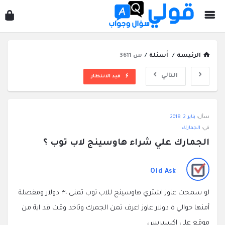
قول
سؤ
وجو
الرئيسة
/
أسئلة
/
س 3611
التالي
قيد الانتظار
قولي
سأل:
يناير 2, 2018
سؤال
في:
الجمارك
وجواب
الجمارك علي شراء هاوسينج لاب توب ؟
الاحدث
أسئلة
Old Ask
لو سمحت عاوز اشتري هاوسينج للاب توب تمنى ٣٠ دولار ومفصلة
أمنها حوالي ٥ دولار عاوز اعرف تمن الجمرك وتاخد وقت قد اية من
موقع علي اكسبريس