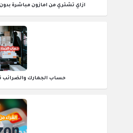
ازاي تشتري من امازون مباشرة بدون وسيط ومع
حساب الجمارك والضرائب قبل ش