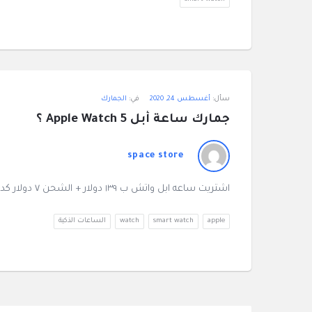
سأل:
أغسطس 24, 2020
في:
الجمارك
جمارك ساعة أبل Apple Watch 5 ؟
space store
اشتريت ساعه ابل واتش ب ١٣٩ دولار + الشحن ٧ دولار كده هدفع ايه جمارك كام بظبط ؟
apple
smart watch
watch
الساعات الذكية