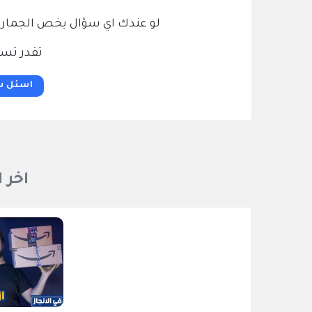
لو عندك اي سؤال يخص الجمارك و
تقدر تسئ
اسئل س
اخر 