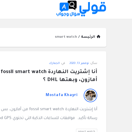
الرئيسة
/
smart watch
قولي
سأل:
نوفمبر 13, 2020
في:
الجمارك
سؤال
وجواب
أمازون، وبعتها DHL ؟
الاحدث
Mostafa Khayri
أسئلة
رسالة تأكيد. موافقات للساعات الذكية التي تحتوي Bluetooth, NFC, WiFi, and GPS? في ناس خوفتني ...
smart watch