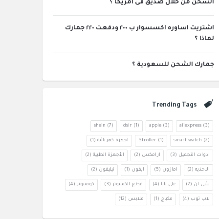
الشحن من خلال صديق فى امريكا ؟
اشتريت اساوره اكسسوار ب ٢٠٠ ودفعت ٢٢٠ جمارك
لماذا ؟
جمارك الشحن للسعودية ؟
Trending Tags
shein
(7)
dslr
(1)
apple
(3)
aliexpress
(3)
(2)
smart watch
(1)
Stroller
اجهزة كهربائية
(1)
ادوات التجميل
(3)
ارامكس
(2)
الأجهزة الطبية
(2)
الاحذيه
(2)
امازون
(5)
ايفون
(1)
تيليفون
(2)
شي ان
(2)
علي بابا
(4)
قطع الكمبيوتر
(3)
كومبيوتر
(4)
لاب توب
(4)
مكياج
(1)
ملابس
(12)