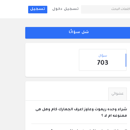
تسجيل دخول
تسجيل
لقائمة
جانبية
سَل سؤالًا
إحصائيات
سؤال
703
عشوائي
شراء وحده ريموت وعاوز اعرف الجمارك كام وهل هى
ممنوعه ام لا ؟