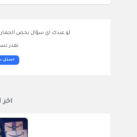
لو عندك اي سؤال يخص الجمارك و
تقدر تسئ
اسئل س
اخر 