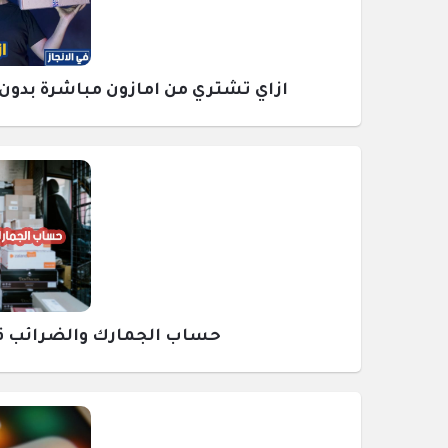
ازاي تشتري من امازون مباشرة بدون وسيط ومع
حساب الجمارك والضرائب قبل ش