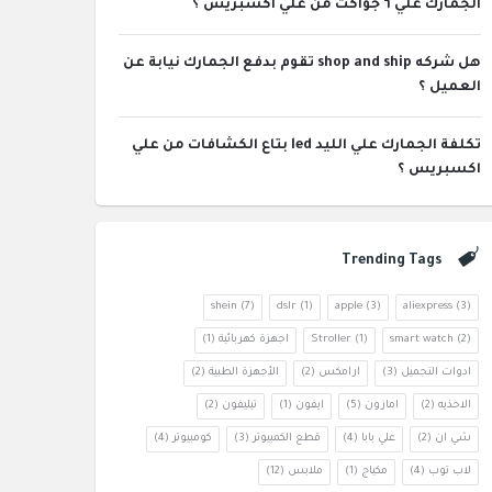
الجمارك علي ٦ جواكت من علي اكسبريس ؟
هل شركه shop and ship تقوم بدفع الجمارك نيابة عن
العميل ؟
تكلفة الجمارك علي الليد led بتاع الكشافات من علي
اكسبريس ؟
Trending Tags
shein
(7)
dslr
(1)
apple
(3)
aliexpress
(3)
(2)
smart watch
(1)
Stroller
اجهزة كهربائية
(1)
ادوات التجميل
(3)
ارامكس
(2)
الأجهزة الطبية
(2)
الاحذيه
(2)
امازون
(5)
ايفون
(1)
تيليفون
(2)
شي ان
(2)
علي بابا
(4)
قطع الكمبيوتر
(3)
كومبيوتر
(4)
لاب توب
(4)
مكياج
(1)
ملابس
(12)