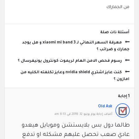
من الجماراك
‫أسئلة ذات صلة
معرفة السعر النهائي لـ xiaomi mi band 3 و هل يوجد
جمارك و ضرائب ؟
رسوم فحص الامن العام لريموت كونترول يونيفرسال ؟
كنت عايز اشتري nvidia shield وعايز تكلفته الكليه من
امازون ؟
‫1 إجابة
Old Ask
‫أضاف ‫‫إجابة يوم يونيو 12, 2018 في 6:13 am
طالما دول بس بلايستشن وموبايل هيعدو
عادي صعب تحصل عليهم مشكله او تدفع