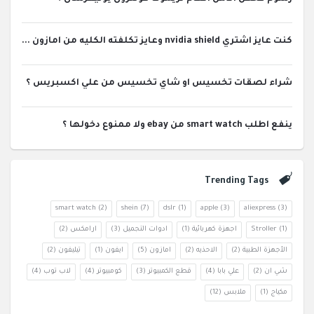
كنت عايز اشتري nvidia shield وعايز تكلفته الكليه من امازون ...
شراء لصقات تخسيس او شاي تخسيس من علي اكسبريس ؟
ينفع اطلب smart watch من ebay ولا ممنوع دخولها ؟
Trending Tags
smart watch
(2)
shein
(7)
dslr
(1)
apple
(3)
aliexpress
(3)
(1)
Stroller
اجهزة كهربائية
(1)
ادوات التجميل
(3)
ارامكس
(2)
الأجهزة الطبية
(2)
الاحذيه
(2)
امازون
(5)
ايفون
(1)
تيليفون
(2)
شي ان
(2)
علي بابا
(4)
قطع الكمبيوتر
(3)
كومبيوتر
(4)
لاب توب
(4)
مكياج
(1)
ملابس
(12)