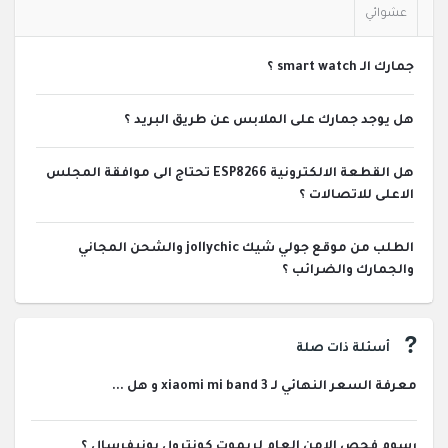
عشوائي
جمارك الـ smart watch ؟
هل يوجد جمارك على الملابس عن طريق البريد ؟
هل القطعة الالكترونية ESP8266 تحتاج الى موافقة المجلس
الاعلى للاتصالات ؟
الطلب من موقع جولي شيك jollychic والشحن المجاني
والجمارك والضرائب ؟
أسئلة ذات صلة
معرفة السعر النهائي لـ xiaomi mi band 3 و هل ...
رسوم فحص الامن العام لريموت كونترول يونيفرسال ؟