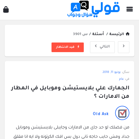
قول
سؤ
وجو
الرئيسة
/
أسئلة
/
س 3901
التالي
قيد الانتظار
قولي
سأل:
يونيو 11, 2018
سؤال
في:
عام
وجواب
الجمارك علي بلايستيشن وموبايل في المطار 
الاحدث
من الامارات ؟
أسئلة
Old Ask
من فضلك لو حد جاى من الامارات وجايبلى بلايستيشن وموبايل
جداد ومش حايب حاجه تانى دول بس افك الكرتونه ولا ايه انا مقلق