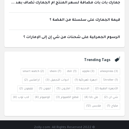
جمارك بات بات مضافة لسعر المنتج ام الجمارك تضاف بعد ...
قيمة الجمارك على سلسلة من الفضة ؟
الرسوم الجمركية على شحنات من شي إن إلى الإمارات ؟
Trending Tags
smart watch
(2)
shein
(7)
dslr
(1)
apple
(3)
aliexpress
(3)
(1)
Stroller
اجهزة كهربائية
(1)
ادوات التجميل
(3)
ارامكس
(2)
الأجهزة الطبية
(2)
الاحذيه
(2)
امازون
(5)
ايفون
(1)
تيليفون
(2)
شي ان
(2)
علي بابا
(4)
قطع الكمبيوتر
(3)
كومبيوتر
(4)
لاب توب
(4)
مكياج
(1)
ملابس
(12)
© 2022 2olly.com. All Rights Reserved