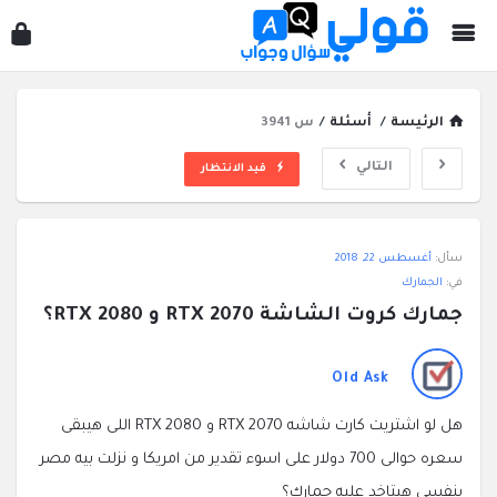
قول
سؤ
وجو
الرئيسة
/
أسئلة
/
س 3941
التالي
قيد الانتظار
قولي
سأل:
أغسطس 22, 2018
سؤال
في:
الجمارك
وجواب
جمارك كروت الشاشة RTX 2070 و RTX 2080؟
الاحدث
أسئلة
Old Ask
هل لو اشتريت كارت شاشه RTX 2070 و RTX 2080 اللى هيبقى
سعره حوالى 700 دولار على اسوء تقدير من امريكا و نزلت بيه مصر
بنفسى هيتاخد عليه جمارك؟