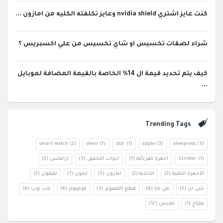
كنت عايز اشتري nvidia shield وعايز تكلفته الكليه من امازون ...
شراء لصقات تخسيس او شاي تخسيس من علي اكسبريس ؟
كيف يتم تحديد قيمة ال 14% الخاصة بالقيمة المضافة لموبايل
...
Trending Tags
smart watch
(2)
shein
(7)
dslr
(1)
apple
(3)
aliexpress
(3)
(1)
Stroller
اجهزة كهربائية
(1)
ادوات التجميل
(3)
ارامكس
(2)
الأجهزة الطبية
(2)
الاحذيه
(2)
امازون
(5)
ايفون
(1)
تيليفون
(2)
شي ان
(2)
علي بابا
(4)
قطع الكمبيوتر
(3)
كومبيوتر
(4)
لاب توب
(4)
مكياج
(1)
ملابس
(12)