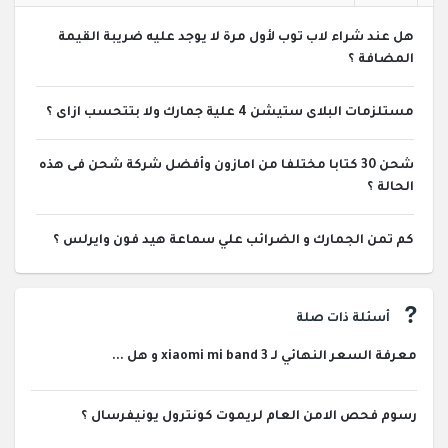
هل عند شراء لاب توب لأول مرة لا يوجد عليه ضريبة القيمة
المضافة ؟
مستلزمات البلاى ستيشن 4 علية جمارك ولا بتتحسب ازاى ؟
شحن 30 كتابا مختلفا من امازون وأفضل شركة شحن فى هذه
الحالة ؟
كم تمن الجمارك و الضرائب علي سماعة هيد فون وايرلس ؟
أسئلة ذات صلة
معرفة السعر النهائي لـ xiaomi mi band 3 و هل ...
رسوم فحص الامن العام لريموت كونترول يونيفرسال ؟