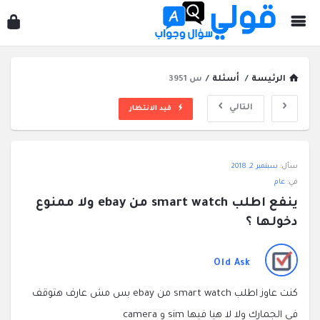
قول
سؤ
وجو
الرئيسة
/
أسئلة
/
س 3951
التالي
قيد الانتظار
قولي
سأل:
سبتمبر 2, 2018
سؤال
في:
عام
وجواب
ينفع اطلب smart watch من ebay ولا ممنوع 
الاحدث
دخولها ؟
أسئلة
Old Ask
كنت عاوز اطلب smart watch من ebay بس مش عارف هتوقف
في الجمارك ولا لا هيا فيها sim و camera