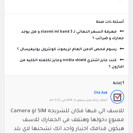
‫أسئلة ذات صلة
معرفة السعر النهائي لـ xiaomi mi band 3 و هل يوجد
جمارك و ضرائب ؟
رسوم فحص الامن العام لريموت كونترول يونيفرسال ؟
كنت عايز اشتري nvidia shield وعايز تكلفته الكليه من
امازون ؟
‫1 إجابة
Old Ask
‫أضاف ‫‫إجابة يوم سبتمبر 6, 2018 في 5:53 am
للاسف الي فيها مكان للشريحه SIM او Camera
ممنوع دخولها وهتقف في الجمارك للاسف
هيكون قدامك اختيار واحد انك تشحنها لاي بلد