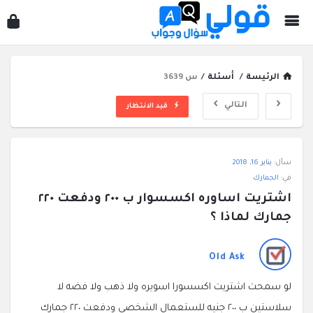
قول
سؤ
وجو
الرئيسة
/
أسئلة
/
س 3639
التالي
قيد الانتظار
قولي
سأل:
يناير 16, 2018
سؤال
في:
الجمارك
وجواب
اشتريت اساوره اكسسوار ب ٢٠٠ ودفعت ٢٢٠ 
الاحدث
جمارك لماذا ؟
أسئلة
Old Ask
لو سمحت اشتريت اكسسورا اسويره ولا ذهب ولا فضه لا
سلاستين ب ٢٠٠ جنيه للستعمال الشخصي ودفعت ٢٢٠ جمارك