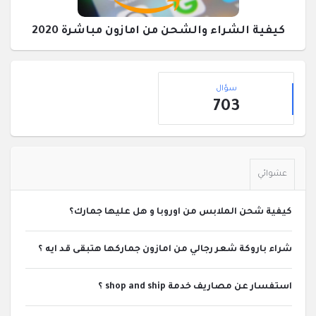
كيفية الشراء والشحن من امازون مباشرة 2020
القائمة
إحصائيات
الجانبية
سؤال
703
عشوائي
كيفية شحن الملابس من اوروبا و هل عليها جمارك؟
شراء باروكة شعر رجالي من امازون جماركها هتبقى قد ايه ؟
استفسار عن مصاريف خدمة shop and ship ؟