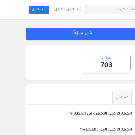
تسجيل دخول
تسجيل
لقائمة
جانبية
سَل سؤالًا
إحصائيات
سؤال
703
عشوائي
الجمارك علي الاجهزة في المطار ؟
الجمارك على البن والقهوه ؟