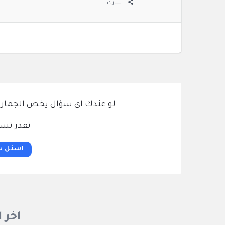
شارك
لو عندك اي سؤال يخص الجمارك و
تقدر تسئ
اسئل س
اخر 