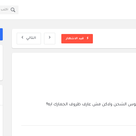
قولي
قولي
سؤال
سؤال
ا
وجواب
وجواب
ال
القائمة
التالي
قيد الانتظار
فلوس الشحن ولاكن مش عارف ظروف الجمارك ايه!!