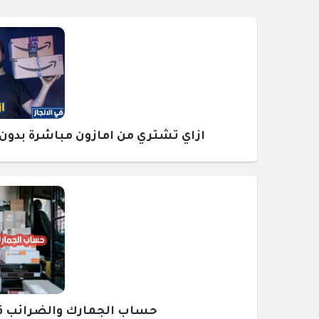
ازاي تشتري من امازون مباشرة بدون وسيط ومع
حساب الجمارك والضرائب قبل ش