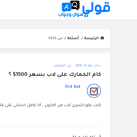
الرئيسة
/
أسئلة
/
س 3635
قولي
سأل:
يناير 13, 2018
في:
الجمارك
سؤال
كام الجمارك على لاب بسعر 1500$ ؟
وجواب
Old Ask
الاحدث
كنت عاوز اشترى لاب من امازون ، انا عامل حسابى على 
أسئلة