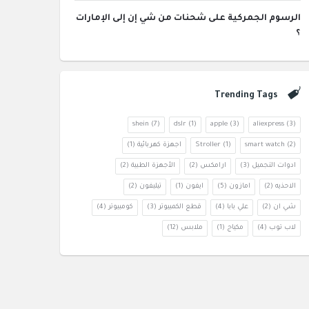
الرسوم الجمركية على شحنات من شي إن إلى الإمارات
؟
Trending Tags
shein
(7)
dslr
(1)
apple
(3)
aliexpress
(3)
(2)
smart watch
(1)
Stroller
اجهزة كهربائية
(1)
ادوات التجميل
(3)
ارامكس
(2)
الأجهزة الطبية
(2)
الاحذيه
(2)
امازون
(5)
ايفون
(1)
تيليفون
(2)
شي ان
(2)
علي بابا
(4)
قطع الكمبيوتر
(3)
كومبيوتر
(4)
لاب توب
(4)
مكياج
(1)
ملابس
(12)