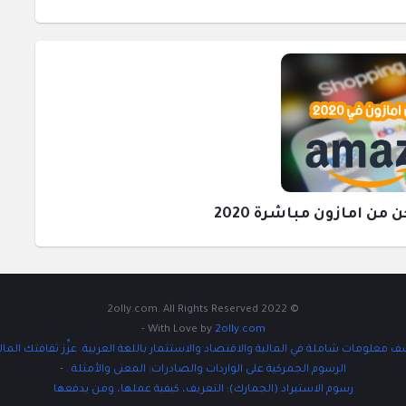
ن امازون مباشرة 2020
© 2022 2olly.com. All Rights Reserved
-
With Love by
2olly.com
 معلومات شاملة في المالية والاقتصاد والاستثمار باللغة العربية. عزِّز ثقافتك المال
الرسوم الجمركية على الواردات والصادرات: المعنى والأمثلة .
-
رسوم الاستيراد (الجمارك): التعريف، كيفية عملها، ومن يدفعها