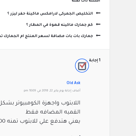
‫أسئلة ذات صلة
التخليص الجمركى لارامكس ماكينة حفر ليزر ؟
كم جمارك ماكينه قهوة في المطار ؟
جمارك بات بات مضافة لسعر المنتج ام الجمارك تض
‫1 إجابة
Old Ask
‫أضاف ‫‫إجابة يوم يناير 22, 2018 في 10:09 pm
القميه المضافه فقط
يعني هتدفع علي للابتوب تمنه 1500 دولار ضريبه حوالي 210 دولار ضريبه