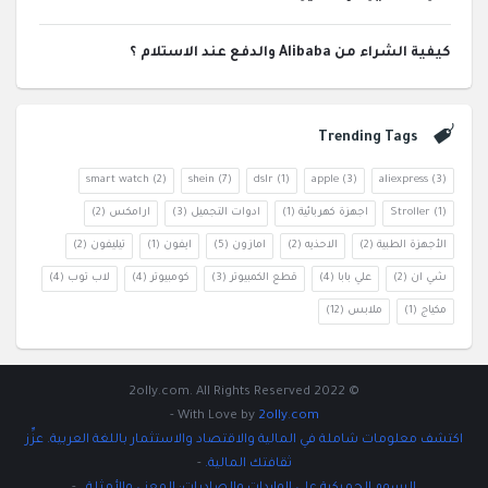
كيفية الشراء من Alibaba والدفع عند الاستلام ؟
Trending Tags
smart watch
(2)
shein
(7)
dslr
(1)
apple
(3)
aliexpress
(3)
(1)
Stroller
اجهزة كهربائية
(1)
ادوات التجميل
(3)
ارامكس
(2)
الأجهزة الطبية
(2)
الاحذيه
(2)
امازون
(5)
ايفون
(1)
تيليفون
(2)
شي ان
(2)
علي بابا
(4)
قطع الكمبيوتر
(3)
كومبيوتر
(4)
لاب توب
(4)
مكياج
(1)
ملابس
(12)
© 2022 2olly.com. All Rights Reserved
-
With Love by
2olly.com
اكتشف معلومات شاملة في المالية والاقتصاد والاستثمار باللغة العربية. عزِّز
ثقافتك المالية.
-