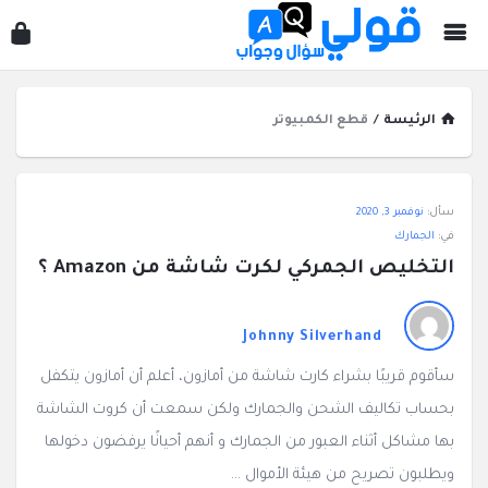
قول
سؤ
وجو
الرئيسة
/
قطع الكمبيوتر
قولي
سأل:
نوفمبر 3, 2020
سؤال
في:
الجمارك
وجواب
التخليص الجمركي لكرت شاشة من Amazon ؟
الاحدث
أسئلة
Johnny Silverhand
سأقوم قريبًا بشراء كارت شاشة من أمازون، أعلم أن أمازون يتكفل
بحساب تكاليف الشحن والجمارك ولكن سمعت أن كروت الشاشة
بها مشاكل أثناء العبور من الجمارك و أنهم أحيانًا يرفضون دخولها
ويطلبون تصريح من هيئة الأموال ...