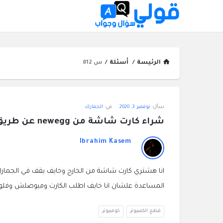
الرئيسة
/
أسئلة
/
س 812
قولي
سأل:
نوفمبر 3, 2020
في:
الجمارك
سؤال
شراء كارت شاشة من newegg عن طريق shop and ship ؟
وجواب
Ibrahim Kasem
الاحدث
انا هشتري كارت شاشة من الخارج وخايف يقف في الجمار
أسئلة
المساعدة علشان انا خايف اطلب الكارت وميوصلش وفلوس
قطع الكمبيوتر
كومبيوتر