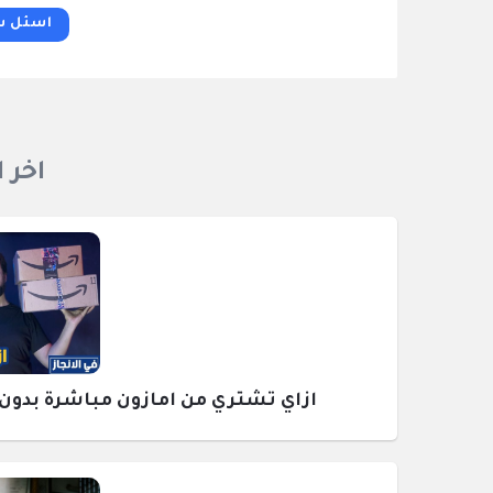
اسئل س
اخر 
ازاي تشتري من امازون مباشرة بدون وسيط ومع