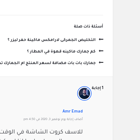
‫أسئلة ذات صلة
التخليص الجمركى لارامكس ماكينة حفر ليزر ؟
كم جمارك ماكينه قهوة في المطار ؟
جمارك بات بات مضافة لسعر المنتج ام الجمارك تض
‫1 إجابة
Amr Emad
‫أضاف ‫‫إجابة يوم نوفمبر 3, 2020 في 4:50 pm
للاسف كروت الشاشة في الوقت ال