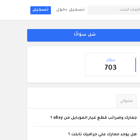
تسجيل دخول
تسجيل
لقائمة
جانبية
سَل سؤالًا
إحصائيات
سؤال
703
عشوائي
جمارك وضرائب قطع غيار الموبايل من eBay ؟
هل يوجد جمارك علي جرافيك تابلت ؟