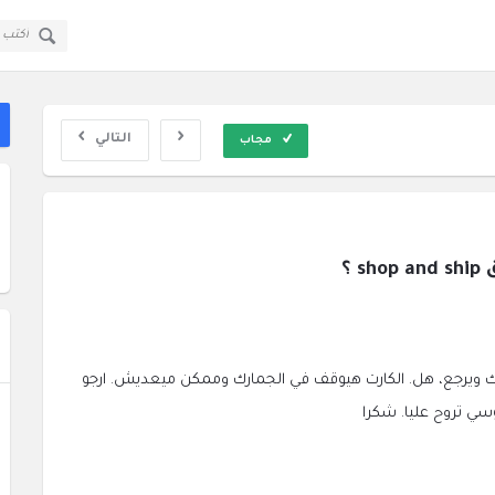
قولي
قولي
سؤال
سؤال
ا
وجواب
وجواب
ال
القائمة
التالي
مجاب
ك ويرجع، هل. الكارت هيوقف في الجمارك وممكن ميعديش. ارجو
ي تروح عليا. شكرا