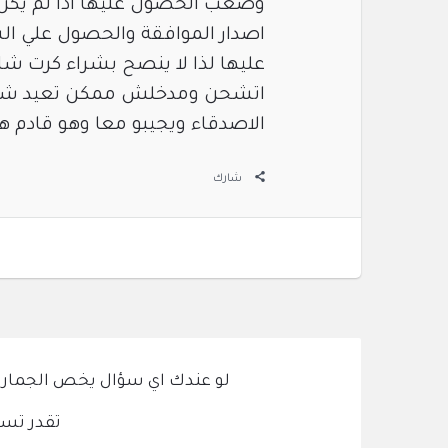
وصعب الحصول عليها اذا لم يكن 
اصدار الموافقة والحصول علي الش
عليها لذا لا ينصح بشراء كرت ش
اتشحن ومدخلش ممكن تعيد شحنه ا
الاصدقاء ويجيبو معا وهو قادم ه
شارك
لو عندك اي سؤال يخص الجمارك و
تقدر تسئ