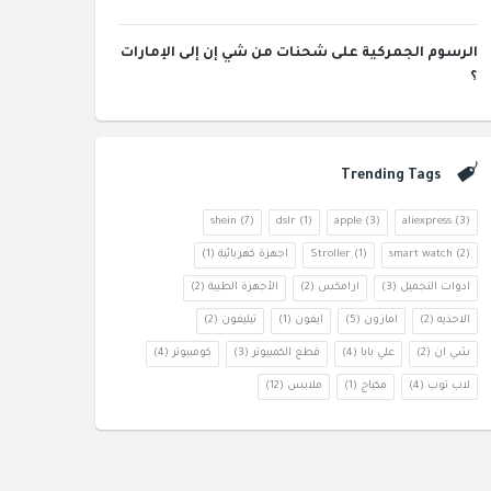
الرسوم الجمركية على شحنات من شي إن إلى الإمارات
؟
Trending Tags
shein
(7)
dslr
(1)
apple
(3)
aliexpress
(3)
(2)
smart watch
(1)
Stroller
اجهزة كهربائية
(1)
ادوات التجميل
(3)
ارامكس
(2)
الأجهزة الطبية
(2)
الاحذيه
(2)
امازون
(5)
ايفون
(1)
تيليفون
(2)
شي ان
(2)
علي بابا
(4)
قطع الكمبيوتر
(3)
كومبيوتر
(4)
لاب توب
(4)
مكياج
(1)
ملابس
(12)