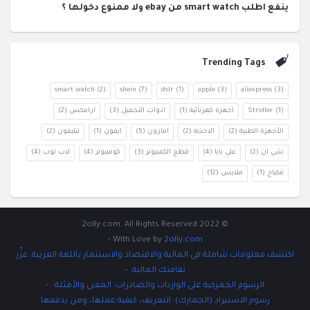
ينفع اطلب smart watch من ebay ولا ممنوع دخولها ؟
Trending Tags
smart watch
(2)
shein
(7)
dslr
(1)
apple
(3)
aliexpress
(3)
(1)
Stroller
اجهزة كهربائية
(1)
ادوات التجميل
(3)
ارامكس
(2)
الأجهزة الطبية
(2)
الاحذيه
(2)
امازون
(5)
ايفون
(1)
تيليفون
(2)
شي ان
(2)
علي بابا
(4)
قطع الكمبيوتر
(3)
كومبيوتر
(4)
لاب توب
(4)
مكياج
(1)
ملابس
(12)
© 2022 2olly.com. All Rights Reserved
-
With Love by
2olly.com
اكتشف معلومات شاملة في المالية والاقتصاد والاستثمار باللغة العربية. عزِّز
ثقافتك المالية.
-
الرسوم الجمركية على الواردات والصادرات: المعنى والأمثلة .
-
رسوم الاستيراد (الجمارك): التعريف، كيفية عملها، ومن يدفعها