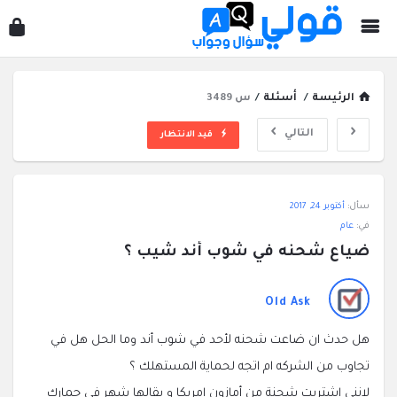
قول
سؤ
وجو
الرئيسة
/
أسئلة
/
س 3489
التالي
قيد الانتظار
قولي
سأل:
أكتوبر 24, 2017
سؤال
في:
عام
وجواب
ضياع شحنه في شوب أند شيب ؟
الاحدث
أسئلة
Old Ask
هل حدث ان ضاعت شحنه لأحد في شوب أند وما الحل هل في
تجاوب من الشركه ام اتجه لحماية المستهلك ؟
لاننى اشتريت شحنة من أمازون امريكا و بقالها شهر في جمارك