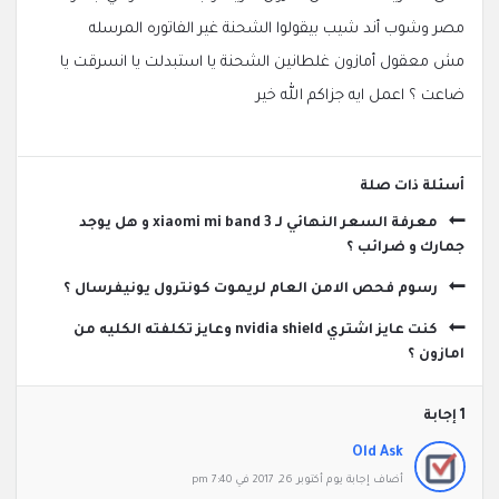
مصر وشوب أند شيب بيقولوا الشحنة غير الفاتوره المرسله
مش معقول أمازون غلطانين الشحنة يا استبدلت يا انسرقت يا
ضاعت ؟ اعمل ايه جزاكم الله خير
‫أسئلة ذات صلة
معرفة السعر النهائي لـ xiaomi mi band 3 و هل يوجد
جمارك و ضرائب ؟
رسوم فحص الامن العام لريموت كونترول يونيفرسال ؟
كنت عايز اشتري nvidia shield وعايز تكلفته الكليه من
امازون ؟
‫1 إجابة
Old Ask
‫أضاف ‫‫إجابة يوم أكتوبر 26, 2017 في 7:40 pm