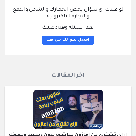
لو عندك اي سؤال يخص الجمارك والشحن والدفع
والتجارة الالكترونية
تقدر تسئله وهنرد عليك
اسئل سؤالك من هنا
اخر المقالات
ازاي تشتري من امازون مباشرة بدون وسيط ومعرفه