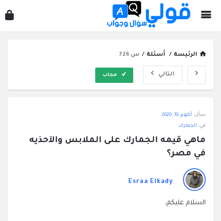
قول
سؤ
وجو
الرئيسة
/
أسئلة
/
س 726
التالي
مجاب
قولي
سأل:
أكتوبر 10, 2020
سؤال
في:
الجمارك
وجواب
ماهي قيمه الجمارك على الملابس والآحذيه 
الاحدث
في مصر؟
أسئلة
Esraa Elkady
السلام عليكم،