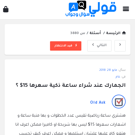
قول
سؤ
وجو
الرئيسة
/
أسئلة
/
س 3880
التالي
قيد الانتظار
قولي
سأل:
مايو 28, 2018
سؤال
في:
عام
وجواب
الجمارك عند شراء ساعة ذكية سعرها 15$ ؟
الاحدث
أسئلة
Old Ask
هشتري ساعة رياضية تقيس عدد الخطوات و بها منبة ساعة و
اشعارات سعرها 15$ ليس بها شريحة او كاميرا ممكن اعرف انا
هتفع كام عليها علشان استلمها و ممكن اعرف كيف تحسب