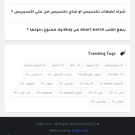
شراء لصقات تخسيس او شاي تخسيس من علي اكسبريس ؟
ينفع اطلب smart watch من ebay ولا ممنوع دخولها ؟
Trending Tags
smart watch
(2)
shein
(7)
dslr
(1)
apple
(3)
aliexpress
(3)
(1)
Stroller
اجهزة كهربائية
(1)
ادوات التجميل
(3)
ارامكس
(2)
الأجهزة الطبية
(2)
الاحذيه
(2)
امازون
(5)
ايفون
(1)
تيليفون
(2)
شي ان
(2)
علي بابا
(4)
قطع الكمبيوتر
(3)
كومبيوتر
(4)
لاب توب
(4)
مكياج
(1)
ملابس
(12)
© 2022 2olly.com. All Rights Reserved
-
With Love by
2olly.com