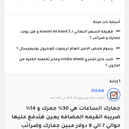
‫أسئلة ذات صلة
معرفة السعر النهائي لـ xiaomi mi band 3 و هل يوجد
جمارك و ضرائب ؟
رسوم فحص الامن العام لريموت كونترول يونيفرسال ؟
كنت عايز اشتري nvidia shield وعايز تكلفته الكليه من
امازون ؟
‫1 إجابة
Old Ask
‫أضاف ‫‫إجابة يوم يونيو 10, 2018 في 3:46 am
جمارك الساعات هي 30% جمرك و 14%
ضريبه القيمه المضافه
يعين هتدفع عليها
حوالي 7 الي 8 دولار مبين جمارك وضرائب