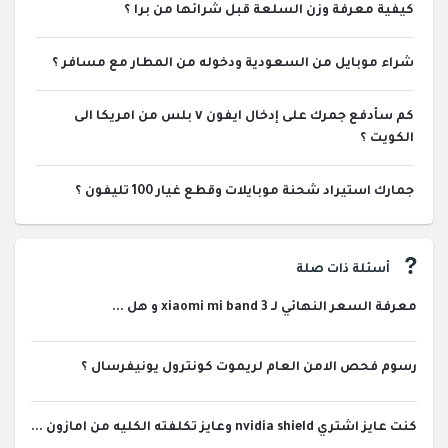
كيفية معرفة وزن السلعة قبل شرائها من برا ؟
شراء موبايل من السعودية ودخوله من المطار مع مسافر ؟
كم سأدفع جمرك على إدخال ايفون ٧ بلس من امريكا الى
الكويت ؟
جمارك استيراد شحنة موبايلات وقطع غيار 100 تليفون ؟
أسئلة ذات صلة
معرفة السعر النهائي لـ xiaomi mi band 3 و هل ...
رسوم فحص الامن العام لريموت كونترول يونيفرسال ؟
كنت عايز اشتري nvidia shield وعايز تكلفته الكليه من امازون ...