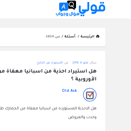
الرئيسة
/
أسئلة
/
س 3834
قولي
سأل:
مايو 6, 2018
في:
الأستيراد من الخارج
سؤال
وجواب
الأوروبية ؟
الاحدث
Old Ask
أسئلة
وجدت والعروض