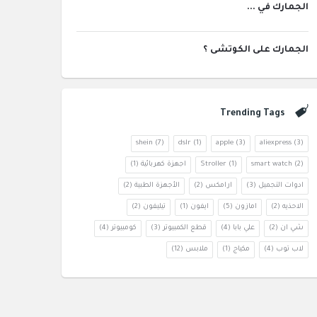
الجمارك في ...
الجمارك على الكوتشى ؟
Trending Tags
shein
(7)
dslr
(1)
apple
(3)
aliexpress
(3)
(2)
smart watch
(1)
Stroller
اجهزة كهربائية
(1)
ادوات التجميل
(3)
ارامكس
(2)
الأجهزة الطبية
(2)
الاحذيه
(2)
امازون
(5)
ايفون
(1)
تيليفون
(2)
شي ان
(2)
علي بابا
(4)
قطع الكمبيوتر
(3)
كومبيوتر
(4)
لاب توب
(4)
مكياج
(1)
ملابس
(12)