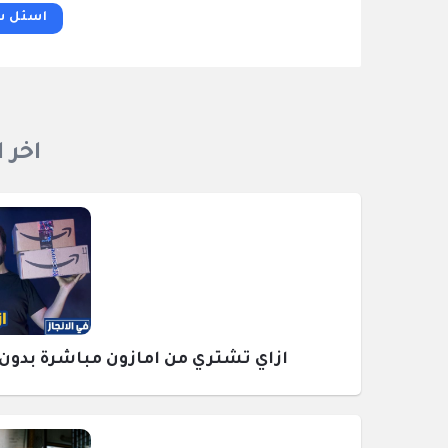
اسئل س
اخر 
ازاي تشتري من امازون مباشرة بدون وسيط ومع