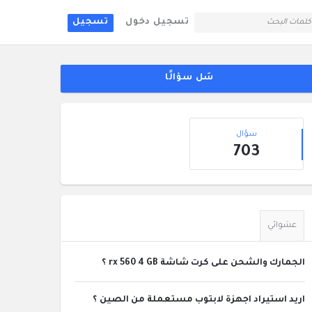
تسجيل دخول
تسجيل
لقائمة
جانبية
سَل سؤالًا
إحصائيات
سؤال
703
عشوائي
الجمارك والشحن على كرت شاشة rx 560 4 GB ؟
اريد استيراد اجهزة لابتوب مستعملة من الصين ؟