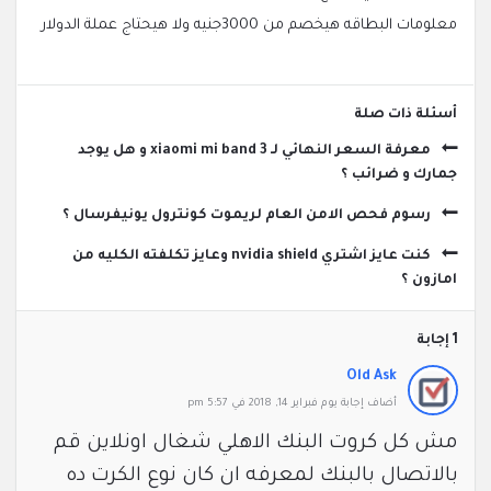
معلومات البطاقه هيخصم من 3000جنيه ولا هيحتاج عملة الدولار
‫أسئلة ذات صلة
معرفة السعر النهائي لـ xiaomi mi band 3 و هل يوجد
جمارك و ضرائب ؟
رسوم فحص الامن العام لريموت كونترول يونيفرسال ؟
كنت عايز اشتري nvidia shield وعايز تكلفته الكليه من
امازون ؟
‫1 إجابة
Old Ask
‫أضاف ‫‫إجابة يوم فبراير 14, 2018 في 5:57 pm
مش كل كروت البنك الاهلي شغال اونلاين قم
بالاتصال بالبنك لمعرفه ان كان نوع الكرت ده