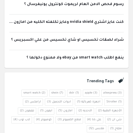
رسوم فحص الامن العام لريموت كونترول يونيفرسال ؟
كنت عايز اشتري nvidia shield وعايز تكلفته الكليه من امازون ...
شراء لصقات تخسيس او شاي تخسيس من علي اكسبريس ؟
ينفع اطلب smart watch من ebay ولا ممنوع دخولها ؟
Trending Tags
smart watch
(2)
shein
(7)
dslr
(1)
apple
(3)
aliexpress
(3)
(1)
Stroller
اجهزة كهربائية
(1)
ادوات التجميل
(3)
ارامكس
(2)
الأجهزة الطبية
(2)
الاحذيه
(2)
امازون
(5)
ايفون
(1)
تيليفون
(2)
شي ان
(2)
علي بابا
(4)
قطع الكمبيوتر
(3)
كومبيوتر
(4)
لاب توب
(4)
مكياج
(1)
ملابس
(12)