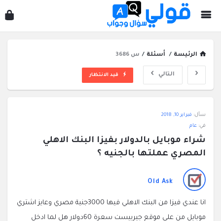
قول
سؤ
وجو
الرئيسة
/
أسئلة
/
س 3686
التالي
قيد الانتظار
قولي
سأل:
فبراير 10, 2018
سؤال
في:
عام
وجواب
شراء موبايل بالدولار بفيزا البنك الاهلي 
الاحدث
المصري عملتها بالجنيه ؟
أسئلة
Old Ask
انا عندي فيزا من البنك الاهلي فيها 3000جنية مصري وعايز اشتري
موبايل من علي موقع جيربيست سعرة 60دولار هل لما ادخل