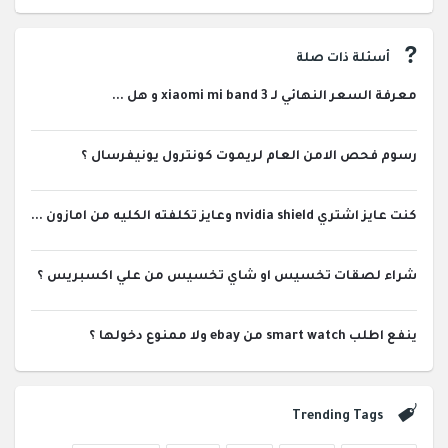
أسئلة ذات صلة
معرفة السعر النهائي لـ xiaomi mi band 3 و هل ...
رسوم فحص الامن العام لريموت كونترول يونيفرسال ؟
كنت عايز اشتري nvidia shield وعايز تكلفته الكليه من امازون ...
شراء لصقات تخسيس او شاي تخسيس من علي اكسبريس ؟
ينفع اطلب smart watch من ebay ولا ممنوع دخولها ؟
Trending Tags