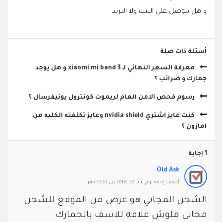
و هل بيوصل علي البيت ولا البريد
‫أسئلة ذات صلة
معرفة السعر النهائي لـ xiaomi mi band 3 و هل يوجد
جمارك و ضرائب ؟
رسوم فحص الامن العام لريموت كونترول يونيفرسال ؟
كنت عايز اشتري nvidia shield وعايز تكلفته الكليه من
امازون ؟
‫1 إجابة
Old Ask
‫أضاف ‫‫إجابة يوم يناير 22, 2018 في 10:20 pm
الشحن المجاني هو عرض من الموقع للشحن
مجاني ملوش علاقه للاسف بالجمارك