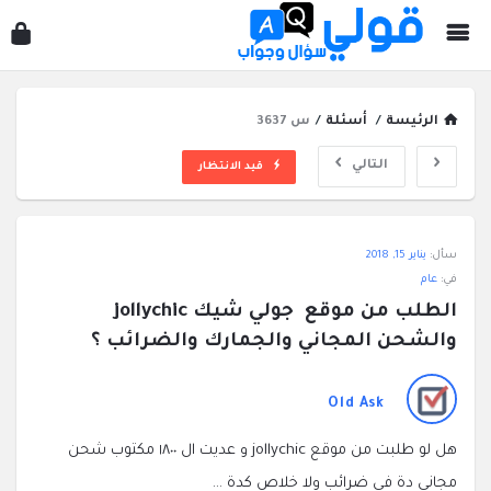
قول
سؤ
وجو
الرئيسة
/
أسئلة
/
س 3637
التالي
قيد الانتظار
قولي
سأل:
يناير 15, 2018
سؤال
في:
عام
وجواب
الطلب من موقع  جولي شيك jollychic 
الاحدث
والشحن المجاني والجمارك والضرائب ؟
أسئلة
Old Ask
هل لو طلبت من موقع jollychic و عديت ال ١٨٠٠ مكتوب شحن
مجاني دة في ضرائب ولا خلاص كدة …