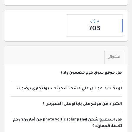
القائمة
إحصائيات
الجانبية
سؤال
703
عشوائي
هل موقع سوق كوم مضمون ولا ؟
لو دخلت ١٢ موبايل علي ٤ شحنات حيتحسبوا تجاري برضو ؟؟
الشراء من موقع على بابا او على اكسبرس ؟
هل استطيع شحن photo voltic solar panel من أمازون؟ وكم
تكلفة الجمارك ؟