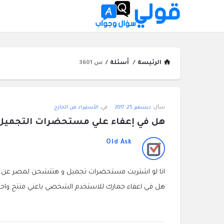
الرئيسة
/
أسئلة
/
س 3601
قولي
سأل:
ديسمبر 25, 2017
في:
الأستيراد من الخارج
سؤال
هل في إعفاء علي مستحضرات التجميل
وجواب
Old Ask
الاحدث
انا لو اشتريت مستحضرات تجميل و هتتشحن لمصر عن ط
أسئلة
هل في اعفاء جمارك للاستخدم الشخصي ياعني منتج واحد ب 10 دولار بس فهل ممكن يبقي في ا