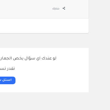
شارك
لو عندك اي سؤال يخص الجمارك و
تقدر تسئ
اسئل س