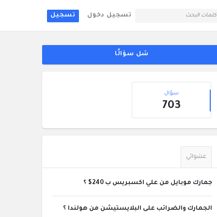
تسجيل دخول
تسجيل
لقائمة
جانبية
سَل سؤالًا
إحصائيات
سؤال
703
عشوائي
جمارك موبايل من علي اكسبريس ب 240$ ؟
الجمارك والضرائب على البلايستيشن من هولندا ؟