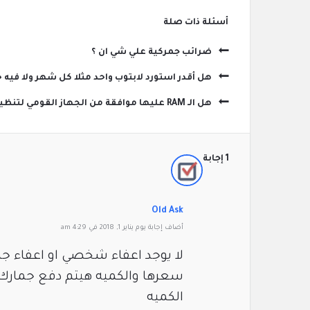
‫أسئلة ذات صلة
ضرائب جمركية علي شي ان ؟
هل أقدر استورد لابتوب واحد مثلا كل شهر ولا في
هل الـ RAM عليها موافقة من الجهاز القومي لتنظيم الاتصالات !؟
‫1 إجابة
Old Ask
‫أضاف ‫‫إجابة يوم يناير 1, 2018 في 4:29 am
لا يوجد اعفاء شخصي او اعفاء 
سعرها والكميه هيتم دفع جمارك 
الكميه