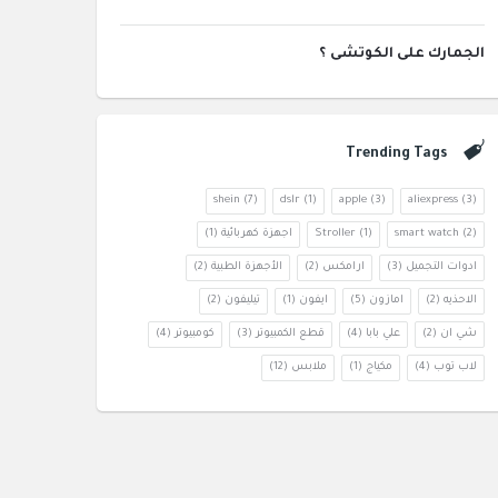
الجمارك على الكوتشى ؟
Trending Tags
shein
(7)
dslr
(1)
apple
(3)
aliexpress
(3)
(2)
smart watch
(1)
Stroller
اجهزة كهربائية
(1)
ادوات التجميل
(3)
ارامكس
(2)
الأجهزة الطبية
(2)
الاحذيه
(2)
امازون
(5)
ايفون
(1)
تيليفون
(2)
شي ان
(2)
علي بابا
(4)
قطع الكمبيوتر
(3)
كومبيوتر
(4)
لاب توب
(4)
مكياج
(1)
ملابس
(12)