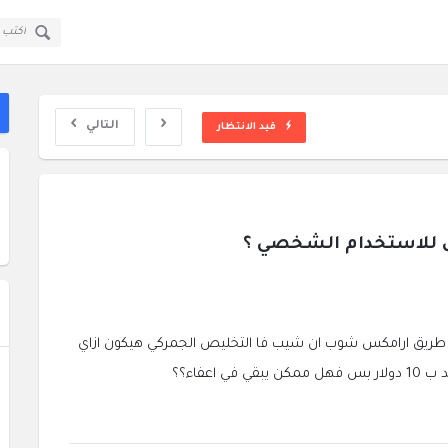
قولي
قولي
سؤال
سؤال
ا
وجواب
وجواب
ال
القائمة
التالي
قيد الانتظار
 للاستخدام الشخصي ؟
ريق ارامكس شوب ان شيب فا التخليص الجمركي هيكون ازاي
عفاء؟؟