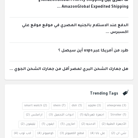
ما الفرق بين AmazonGlobal Priority Shipping و
AmazonGlobal Expedited Shipping ...
الدفع عند الاستلام بالجنيه المصري في موقع موقع علي
اكسبرس ...
طرد من أمريكا عبر usps أين سيصل ؟
هل جمارك الشحن البري لمصر أقل من جمارك الشحن الجوي ...
Trending Tags
smart watch
(2)
shein
(7)
dslr
(1)
apple
(3)
aliexpress
(3)
(1)
Stroller
اجهزة كهربائية
(1)
ادوات التجميل
(3)
ارامكس
(2)
الأجهزة الطبية
(2)
الاحذيه
(2)
امازون
(5)
ايفون
(1)
تيليفون
(2)
شي ان
(2)
علي بابا
(4)
قطع الكمبيوتر
(3)
كومبيوتر
(4)
لاب توب
(4)