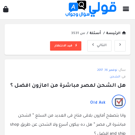
قول
سؤ
وجو
الرئيسة
/
أسئلة
/
س 3531
التالي
قيد الانتظار
قولي
سأل:
نوفمبر 16, 2017
سؤال
في:
الشحن
وجواب
هل الشحن لمصر مباشرة من امازون افضل ؟
الاحدث
أسئلة
Old Ask
وانا بتصفح أمازون بلاقى متاح فى العديد من السلع ” الشحن
مباشرة الى مصر ” هل ده بيكون أسرع ولا الشحن عن طريق shop
and ship افضل ؟