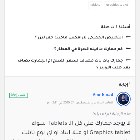
tablets
graphics tablet
‫أسئلة ذات صلة
التخليص الجمركى لارامكس ماكينة حفر ليزر ؟
كم جمارك ماكينه قهوة في المطار ؟
جمارك بات بات مضافة لسعر المنتج ام الجمارك تضاف
بعد طلب الاوردر ؟
‫1 إجابة
Amr Emad
أفضل إجابة
‫أضاف ‫‫إجابة يوم أغسطس 24, 2020 في 2:21 pm
‫‫هذه الإجابة تم تعديلها.
لا يوجد جمارك علي كل الـ Tablets سواء
Graphics tablet او مثلا ايباد او اي نوع تابلت