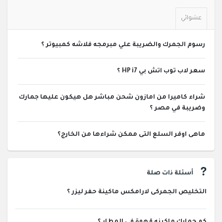
عشوائي
رسوم الجمرك والضريبة علي مبرمجه فلاشه كمبيوتر ؟
سعر لاب توب اتش بي HP i7 ؟
شراء كاميرا من امازون شحن مباشر هل هيكون عليها جمارك
وضريبة في مصر ؟
ماهى اوفر السلع التى ممكن شراءها من الخارج؟
أسئلة ذات صلة
التخليص الجمركى لارامكس ماكينة حفر ليزر ؟
كم جمارك ماكينه قهوة في المطار ؟