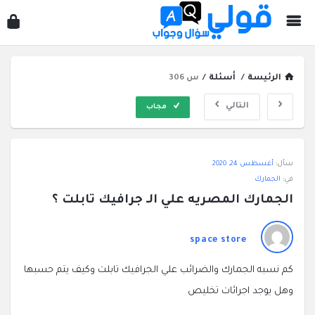
قول
سؤ
وجو
الرئيسة
/
أسئلة
/
س 306
التالي
مجاب
قولي
سأل:
أغسطس 24, 2020
سؤال
في:
الجمارك
وجواب
الجمارك المصريه علي الـ جرافيك تابلت ؟
الاحدث
أسئلة
space store
كم نسبه الجمارك والضرائب علي الجرافيك تابلت وكيف يتم حسبها
وهل يوجد اجرائات تخليص