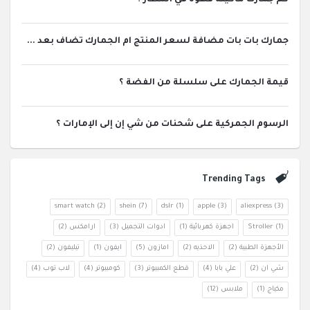
جمارك بات بات مضافة لسعر المنتج ام الجمارك تضاف بعد ...
قيمة الجمارك على سلسلة من الفضة ؟
الرسوم الجمركية على شحنات من شي إن إلى الإمارات ؟
Trending Tags
smart watch
(2)
shein
(7)
dslr
(1)
apple
(3)
aliexpress
(3)
(1)
Stroller
اجهزة كهربائية
(1)
ادوات التجميل
(3)
ارامكس
(2)
الأجهزة الطبية
(2)
الاحذيه
(2)
امازون
(5)
ايفون
(1)
تيليفون
(2)
شي ان
(2)
علي بابا
(4)
قطع الكمبيوتر
(3)
كومبيوتر
(4)
لاب توب
(4)
مكياج
(1)
ملابس
(12)