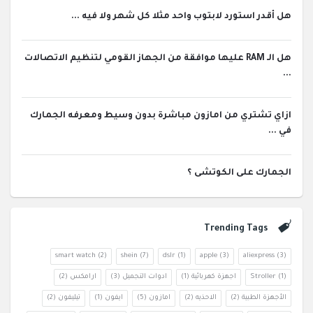
هل أقدر استورد لابتوب واحد مثلا كل شهر ولا فيه ...
هل الـ RAM عليها موافقة من الجهاز القومي لتنظيم الاتصالات
...
ازاي تشتري من امازون مباشرة بدون وسيط ومعرفه الجمارك
في ...
الجمارك على الكوتشى ؟
Trending Tags
smart watch
(2)
shein
(7)
dslr
(1)
apple
(3)
aliexpress
(3)
(1)
Stroller
اجهزة كهربائية
(1)
ادوات التجميل
(3)
ارامكس
(2)
الأجهزة الطبية
(2)
الاحذيه
(2)
امازون
(5)
ايفون
(1)
تيليفون
(2)