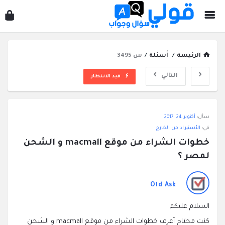
قول
سؤ
وجو
الرئيسة
/
أسئلة
/
س 3495
التالي
قيد الانتظار
قولي
سأل:
أكتوبر 24, 2017
سؤال
في:
الأستيراد من الخارج
وجواب
خطوات الشراء من موقع macmall و الشحن 
الاحدث
لمصر ؟
أسئلة
Old Ask
السلام عليكم
كنت محتاج أعرف خطوات الشراء من موقع macmall و الشحن