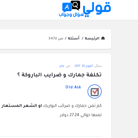
الرئيسة
/
أسئلة
/
س 3472
قولي
سأل:
أكتوبر 10, 2017
في:
عام
سؤال
تكلفة جمارك و ضرايب الباروكة ؟
وجواب
Old Ask
الاحدث
كم ثمن جمارك و ضرائب البواريك
او الشعر المستعار
من
أسئلة
ثمنها حوالي 27.24 دولار