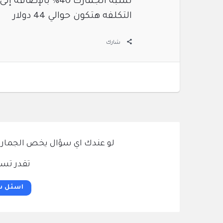
نسبة الجمارك 40% بالإضافة إلى ضرائب 14%
التكلفه هتكون حوالي 44 دولار
شارك
لو عندك اي سؤال يخص الجمارك و
تقدر تسئ
اسئل س