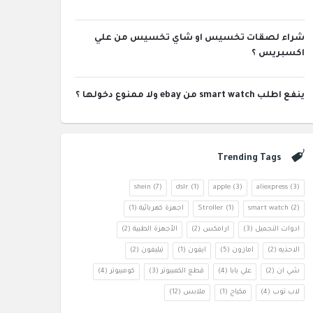
شراء لصقات تخسيس او شاي تخسيس من علي
اكسبريس ؟
ينفع اطلب smart watch من ebay ولا ممنوع دخولها ؟
Trending Tags
shein
(7)
dslr
(1)
apple
(3)
aliexpress
(3)
(2)
smart watch
(1)
Stroller
اجهزة كهربائية
(1)
ادوات التجميل
(3)
ارامكس
(2)
الأجهزة الطبية
(2)
الاحذيه
(2)
امازون
(5)
ايفون
(1)
تيليفون
(2)
شي ان
(2)
علي بابا
(4)
قطع الكمبيوتر
(3)
كومبيوتر
(4)
لاب توب
(4)
مكياج
(1)
ملابس
(12)