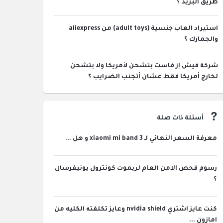
طريق البريد ؟
استيراد العاب جنسية (adult toys) من aliexpress
والجمارك ؟
شركة فيش إز فاست بتشحن لأمريكا ولا بتشحن
لخارج أمريكا فقط عشان أتجنب الضرايب ؟
أسئلة ذات صلة
معرفة السعر النهائي لـ xiaomi mi band 3 و هل ...
رسوم فحص الامن العام لريموت كونترول يونيفرسال
؟
كنت عايز اشتري nvidia shield وعايز تكلفته الكليه من
امازون ...