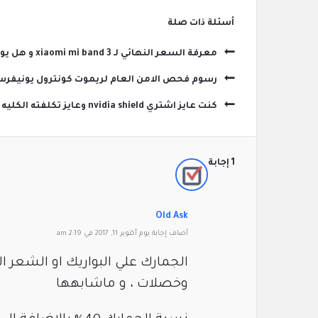
‫أسئلة ذات صلة
معرفة السعر النهائي لـ xiaomi mi band 3 و هل يوجد جمارك و ضرائب ؟
رسوم فحص الامن العام لريموت كونترول يونيفرس
كنت عايز اشتري nvidia shield وعايز تكلفته الكليه من امازون ؟
‫1 إجابة
Old Ask
‫أضاف ‫‫إجابة يوم أكتوبر 11, 2017 في 2:19 am
الجمارك علي البواريك او الشعر 
وخصلات ، و ماشابهها