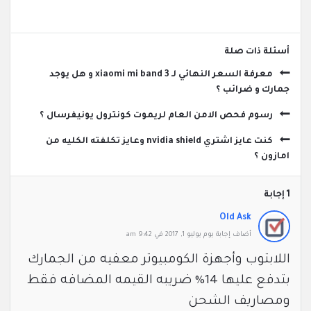
‫أسئلة ذات صلة
معرفة السعر النهائي لـ xiaomi mi band 3 و هل يوجد
جمارك و ضرائب ؟
رسوم فحص الامن العام لريموت كونترول يونيفرسال ؟
كنت عايز اشتري nvidia shield وعايز تكلفته الكليه من
امازون ؟
‫1 إجابة
Old Ask
‫أضاف ‫‫إجابة يوم يوليو 1, 2017 في 9:42 am
اللابتوب وأجهزة الكومبيوتر معفيه من الجمارك
بتدفع عليها 14% ضريبه القيمه المضافه فقط
ومصاريف الشحن