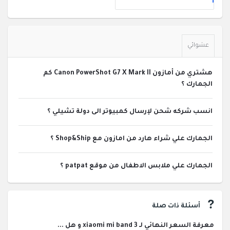
عشوائي
هشتري من أمازون Canon PowerShot G7 X Mark II كم
الجمارك ؟
انسب شركه شحن لإرسال كمبيوتر الى دولة تشيلي ؟
الجمارك علي شراء هارد من امازون مع Shop&Ship ؟
الجمارك علي ملابس الاطفال من موقع patpat ؟
أسئلة ذات صلة
معرفة السعر النهائي لـ xiaomi mi band 3 و هل ...