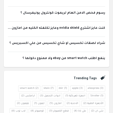
رسوم فحص الامن العام لريموت كونترول يونيفرسال ؟
كنت عايز اشتري nvidia shield وعايز تكلفته الكليه من امازون ...
شراء لصقات تخسيس او شاي تخسيس من علي اكسبريس ؟
ينفع اطلب smart watch من ebay ولا ممنوع دخولها ؟
Trending Tags
smart watch
(2)
shein
(7)
dslr
(1)
apple
(3)
aliexpress
(3)
(1)
Stroller
اجهزة كهربائية
(1)
ادوات التجميل
(3)
ارامكس
(2)
الأجهزة الطبية
(2)
الاحذيه
(2)
امازون
(5)
ايفون
(1)
تيليفون
(2)
شي ان
(2)
علي بابا
(4)
قطع الكمبيوتر
(3)
كومبيوتر
(4)
لاب توب
(4)