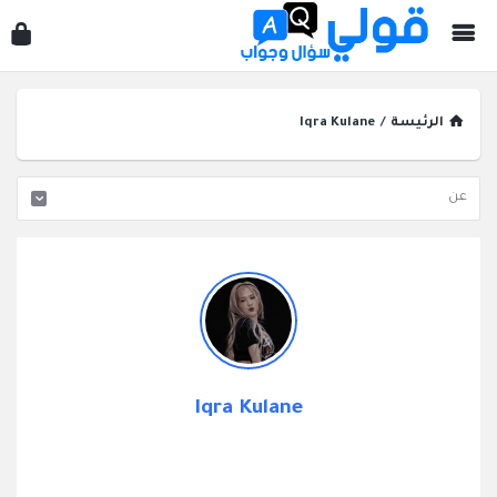
قول
سؤ
وجو
الرئيسة
/
Iqra Kulane
Iqra Kulane