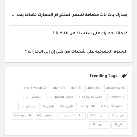
جمارك بات بات مضافة لسعر المنتج ام الجمارك تضاف بعد ...
قيمة الجمارك على سلسلة من الفضة ؟
الرسوم الجمركية على شحنات من شي إن إلى الإمارات ؟
Trending Tags
smart watch
(2)
shein
(7)
dslr
(1)
apple
(3)
aliexpress
(3)
(1)
Stroller
اجهزة كهربائية
(1)
ادوات التجميل
(3)
ارامكس
(2)
الأجهزة الطبية
(2)
الاحذيه
(2)
امازون
(5)
ايفون
(1)
تيليفون
(2)
شي ان
(2)
علي بابا
(4)
قطع الكمبيوتر
(3)
كومبيوتر
(4)
لاب توب
(4)
مكياج
(1)
ملابس
(12)