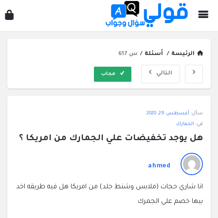
قول
سؤ
وجو
الرئيسة
/
أسئلة
/
س 617
التالي
مجاب
قولي
سأل:
أغسطس 29, 2020
سؤال
في:
الجمارك
وجواب
هل يوجد تخفيضات علي الجمارك من امريكا ؟
الاحدث
أسئلة
ahmed
انا شاري حجات (ملابس وشنط جلد) من امريكا هل فيه طريقه اخد
بيها خصم علي الجمرك