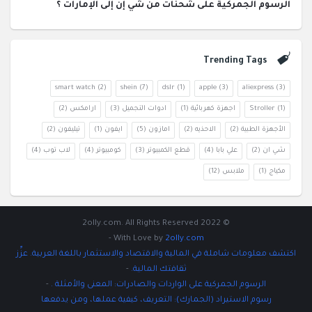
الرسوم الجمركية على شحنات من شي إن إلى الإمارات ؟
Trending Tags
smart watch
(2)
shein
(7)
dslr
(1)
apple
(3)
aliexpress
(3)
(1)
Stroller
اجهزة كهربائية
(1)
ادوات التجميل
(3)
ارامكس
(2)
الأجهزة الطبية
(2)
الاحذيه
(2)
امازون
(5)
ايفون
(1)
تيليفون
(2)
شي ان
(2)
علي بابا
(4)
قطع الكمبيوتر
(3)
كومبيوتر
(4)
لاب توب
(4)
مكياج
(1)
ملابس
(12)
© 2022 2olly.com. All Rights Reserved
-
With Love by
2olly.com
اكتشف معلومات شاملة في المالية والاقتصاد والاستثمار باللغة العربية. عزِّز
ثقافتك المالية.
-
الرسوم الجمركية على الواردات والصادرات: المعنى والأمثلة .
-
رسوم الاستيراد (الجمارك): التعريف، كيفية عملها، ومن يدفعها