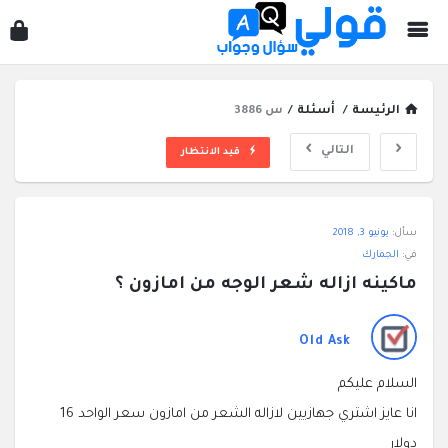
قول
سؤ
وجو
الرئيسة
/
أسئلة
/
س 3886
التالي
قيد الانتظار
قولي
سأل:
يونيو 3, 2018
سؤال
في:
الجمارك
وجواب
ماكينه ازاله شعر الوجه من امازون ؟
الاحدث
أسئلة
Old Ask
السلام عليكم
انا عايز اشتري جهازيين لازاله الشعر من امازون سعر الواحد 16
دولار