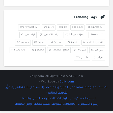
Trending Tags
smart watch
(2)
shein
(7)
dslr
(1)
apple
(3)
aliexpress
(3)
(1)
Stroller
اجهزة كهربائية
(1)
ادوات التجميل
(3)
ارامكس
(2)
الأجهزة الطبية
(2)
الاحذيه
(2)
امازون
(5)
ايفون
(1)
تيليفون
(2)
شي ان
(2)
علي بابا
(4)
قطع الكمبيوتر
(3)
كومبيوتر
(4)
لاب توب
(4)
مكياج
(1)
ملابس
(12)
© 2022 2olly.com. All Rights Reserved
-
With Love by
2olly.com
اكتشف معلومات شاملة في المالية والاقتصاد والاستثمار باللغة العربية. عزِّز
ثقافتك المالية.
-
الرسوم الجمركية على الواردات والصادرات: المعنى والأمثلة .
-
رسوم الاستيراد (الجمارك): التعريف، كيفية عملها، ومن يدفعها