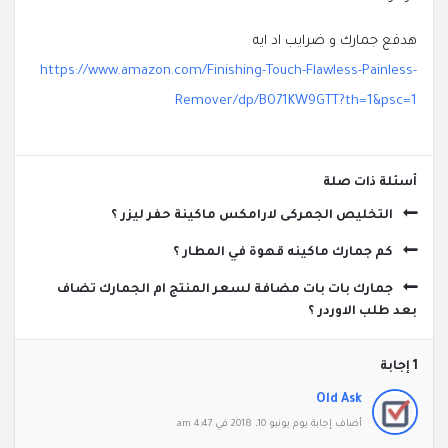
هدفع جمارك و ضرايب اد ايه
https://www.amazon.com/Finishing-Touch-Flawless-Painless-
Remover/dp/B071KW9GTT?th=1&psc=1
‫أسئلة ذات صلة
التخليص الجمركى لارامكس ماكينة حفر ليزر ؟
كم جمارك ماكينه قهوة في المطار ؟
جمارك بات بات مضافة لسعر المنتج ام الجمارك تضاف
بعد طلب الاوردر ؟
‫1 إجابة
Old Ask
‫أضاف ‫‫إجابة يوم يونيو 10, 2018 في 4:47 am