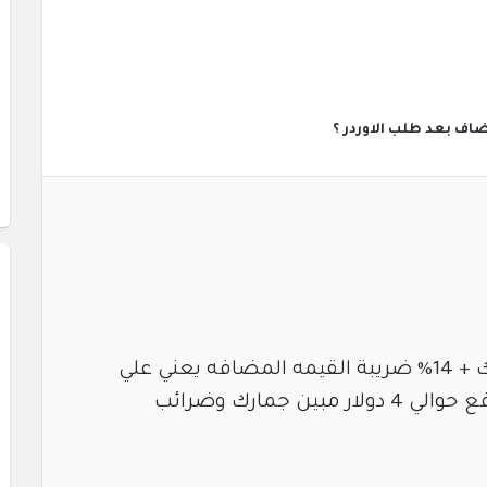
اف بعد طلب الاوردر ؟
الجمارك علي الملابس 40% جمرك + 14% ضريبة القيمه المضافه يعني علي