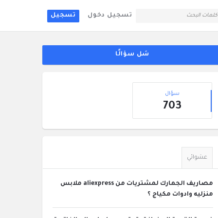
تسجيل دخول
تسجيل
لقائمة
جانبية
سَل سؤالًا
إحصائيات
سؤال
703
عشوائي
مصاريف الجمارك لمشتريات من aliexpress ملابس
منزليه وادوات مكياج ؟