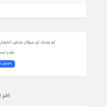
لو عندك اي سؤال يخص الجمارك و
تقدر تسئ
اسئل س
اخر 