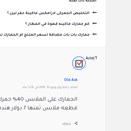
‫أسئلة ذات صلة
التخليص الجمركى لارامكس ماكينة حفر ليزر ؟
كم جمارك ماكينه قهوة في المطار ؟
جمارك بات بات مضافة لسعر المنتج ام الجمارك تض
‫1 إجابة
Old Ask
‫أضاف ‫‫إجابة يوم يونيو 10, 2018 في 3:28 am
قطعه ملابس ثمنها 7 دولار هتدفع حوالي 4 دولار مبين جمارك وضرائب
شارك