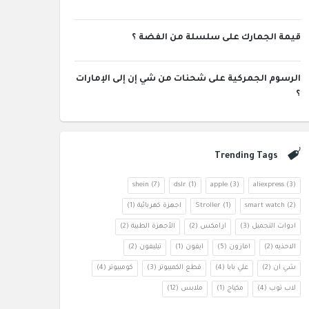
قيمة الجمارك على سلسلة من الفضة ؟
الرسوم الجمركية على شحنات من شي إن إلى الإمارات
؟
Trending Tags
shein
(7)
dslr
(1)
apple
(3)
aliexpress
(3)
(2)
smart watch
(1)
Stroller
اجهزة كهربائية
(1)
ادوات التجميل
(3)
ارامكس
(2)
الأجهزة الطبية
(2)
الاحذيه
(2)
امازون
(5)
ايفون
(1)
تيليفون
(2)
شي ان
(2)
علي بابا
(4)
قطع الكمبيوتر
(3)
كومبيوتر
(4)
لاب توب
(4)
مكياج
(1)
ملابس
(12)