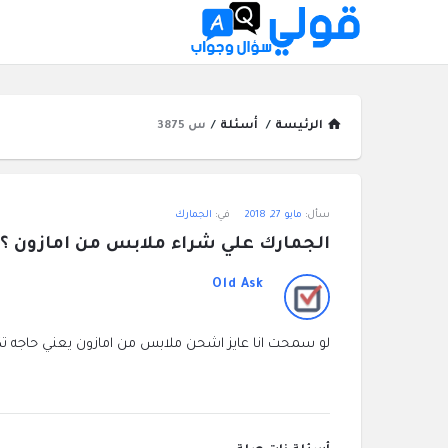
الرئيسة
/
أسئلة
/
س 3875
قولي
سأل:
مايو 27, 2018
في:
الجمارك
سؤال
الجمارك علي شراء ملابس من امازون ؟
وجواب
Old Ask
الاحدث
لو سمحت انا عايز اشحن ملابس من امازون يعني حاجه تكلفتها 7 دولار عايز اعرف حتكلف جمارك 
أسئلة