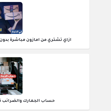
ازاي تشتري من امازون مباشرة بدون وسيط ومع
حساب الجمارك والضرائب قبل ش