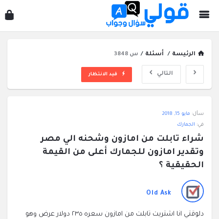
قول
سؤ
وجو
الرئيسة
/
أسئلة
/
س 3848
التالي
قيد الانتظار
قولي
سأل:
مايو 15, 2018
سؤال
في:
الجمارك
وجواب
شراء تابلت من امازون وشحنه الي مصر 
الاحدث
وتقدير امازون للجمارك أعلى من القيمة 
أسئلة
الحقيقية ؟
Old Ask
دلوقتي انا اشتريت تابلت من امازون سعره ٢٣٥ دولار عرض وهو