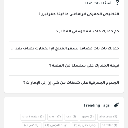
أسئلة ذات صلة
التخليص الجمركى لارامكس ماكينة حفر ليزر ؟
كم جمارك ماكينه قهوة في المطار ؟
جمارك بات بات مضافة لسعر المنتج ام الجمارك تضاف بعد ...
قيمة الجمارك على سلسلة من الفضة ؟
الرسوم الجمركية على شحنات من شي إن إلى الإمارات ؟
Trending Tags
smart watch
(2)
shein
(7)
dslr
(1)
apple
(3)
aliexpress
(3)
(1)
Stroller
اجهزة كهربائية
(1)
ادوات التجميل
(3)
ارامكس
(2)