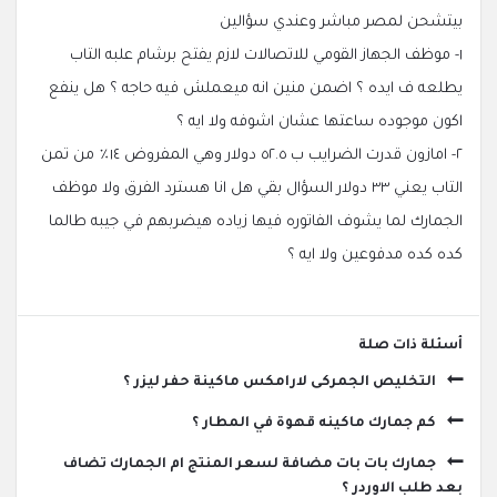
بيتشحن لمصر مباشر وعندي سؤالين
١- موظف الجهاز القومي للاتصالات لازم يفتح برشام علبه التاب
يطلعه ف ايده ؟ اضمن منين انه ميعملش فيه حاجه ؟ هل ينفع
اكون موجوده ساعتها عشان اشوفه ولا ايه ؟
٢- امازون قدرت الضرايب ب ٥٢.٥ دولار وهي المفروض ١٤٪ من تمن
التاب يعني ٣٣ دولار السؤال بقي هل انا هسترد الفرق ولا موظف
الجمارك لما يشوف الفاتوره فيها زياده هيضربهم في جيبه طالما
كده كده مدفوعين ولا ايه ؟
‫أسئلة ذات صلة
التخليص الجمركى لارامكس ماكينة حفر ليزر ؟
كم جمارك ماكينه قهوة في المطار ؟
جمارك بات بات مضافة لسعر المنتج ام الجمارك تضاف
بعد طلب الاوردر ؟