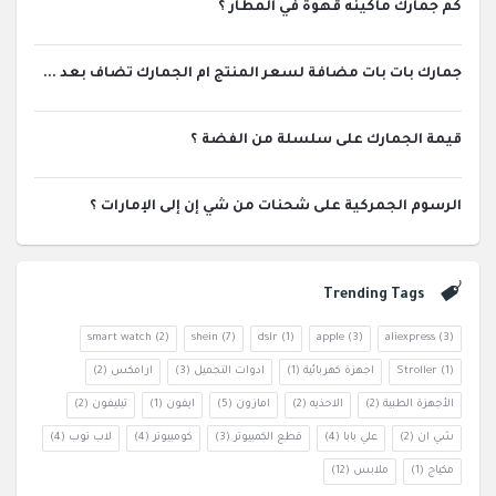
كم جمارك ماكينه قهوة في المطار ؟
جمارك بات بات مضافة لسعر المنتج ام الجمارك تضاف بعد ...
قيمة الجمارك على سلسلة من الفضة ؟
الرسوم الجمركية على شحنات من شي إن إلى الإمارات ؟
Trending Tags
smart watch
(2)
shein
(7)
dslr
(1)
apple
(3)
aliexpress
(3)
(1)
Stroller
اجهزة كهربائية
(1)
ادوات التجميل
(3)
ارامكس
(2)
الأجهزة الطبية
(2)
الاحذيه
(2)
امازون
(5)
ايفون
(1)
تيليفون
(2)
شي ان
(2)
علي بابا
(4)
قطع الكمبيوتر
(3)
كومبيوتر
(4)
لاب توب
(4)
مكياج
(1)
ملابس
(12)