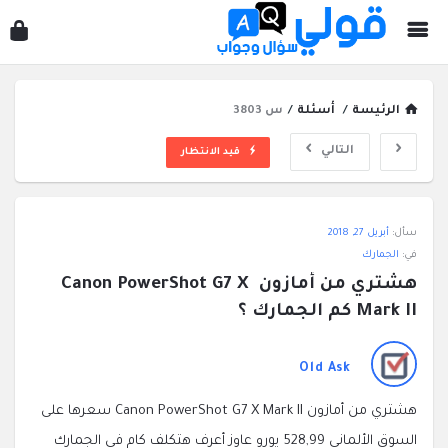
قول
سؤ
وجو
الرئيسة
/
أسئلة
/
س 3803
التالي
قيد الانتظار
قولي
سأل:
أبريل 27, 2018
سؤال
في:
الجمارك
وجواب
هشتري من أمازون Canon PowerShot G7 X 
الاحدث
Mark II كم الجمارك ؟
أسئلة
Old Ask
هشتري من أمازون Canon PowerShot G7 X Mark II سعرها على
السوق الألماني 528,99
يورو عاوز أعرف هتكلف كام في الجمارك