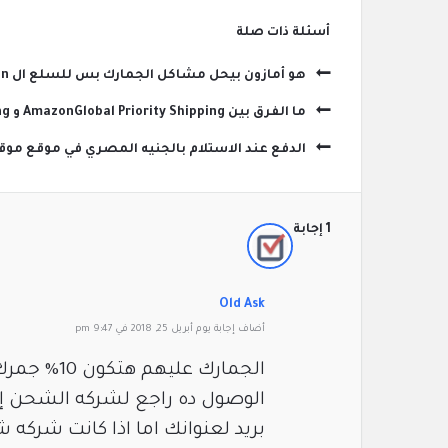
‫أسئلة ذات صلة
هو أمازون بيحل مشاكل الجمارك بس للسلع ال fulfilled by Amazon ؟
ما الفرق بين AmazonGlobal Priority Shipping و AmazonGlobal Expedited Shipping وايهما افضل ؟
الدفع عند الاستلام بالجنيه المصري في موقع مو
‫1 إجابة
Old Ask
‫أضاف ‫‫إجابة يوم أبريل 25, 2018 في 9:47 pm
الوصول ده راجع لشركه الشحن إذ