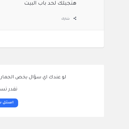
هتجيلك لحد باب البيت
شارك
لو عندك اي سؤال يخص الجمارك و
تقدر تسئ
اسئل س