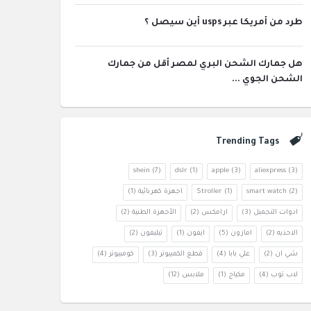
طرد من أمريكا عبر usps أين سيصل ؟
هل جمارك الشحن البري لمصر أقل من جمارك
الشحن الجوي ...
Trending Tags
shein
(7)
dslr
(1)
apple
(3)
aliexpress
(3)
(2)
smart watch
(1)
Stroller
اجهزة كهربائية
(1)
ادوات التجميل
(3)
ارامكس
(2)
الأجهزة الطبية
(2)
الاحذيه
(2)
امازون
(5)
ايفون
(1)
تيليفون
(2)
شي ان
(2)
علي بابا
(4)
قطع الكمبيوتر
(3)
كومبيوتر
(4)
لاب توب
(4)
مكياج
(1)
ملابس
(12)