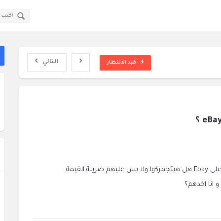
قولي
قولي
سؤال
سؤال
ا
وجواب
وجواب
ال
القائمة
التالي
قيد الانتظار
كنت هشتري ضهر و شاشة و بطارية للموبايل بتاعي من على Ebay هل هيتجمركوا ولا بس عليهم ضريبة القيمة
 انا اخدهم؟