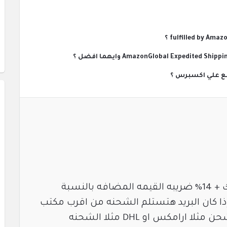
قع علي اكسبرس ؟
الجمارك عليهم هتكون 10% جمرك + 14% ضريبه القيمه المضافه بالنسبة
ا كان البريد هتستلم الشحنه من اقرب مكتب
بريد لعنوانك اما اذا كانت شركه شحن مثلا ارامكس او DHL مثلا الشحنه