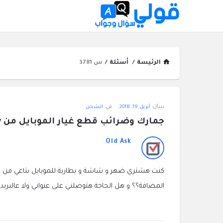
الرئيسة
/
أسئلة
/
س 3781
قولي
سأل:
أبريل 19, 2018
في:
الشحن
سؤال
جمارك وضرائب قطع غيار الموبايل من eBay ؟
وجواب
Old Ask
الاحدث
أسئلة
المضافة؟؟ و هل الحاجة هتوصلني على عنواني ولا عالبريد و