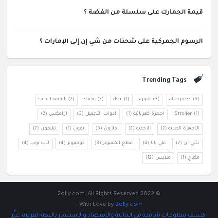
قيمة الجمارك على سلسلة من الفضة ؟
الرسوم الجمركية على شحنات من شي إن إلى الإمارات ؟
Trending Tags
smart watch
(2)
shein
(7)
dslr
(1)
apple
(3)
aliexpress
(3)
(1)
Stroller
اجهزة كهربائية
(1)
ادوات التجميل
(3)
ارامكس
(2)
الأجهزة الطبية
(2)
الاحذيه
(2)
امازون
(5)
ايفون
(1)
تيليفون
(2)
شي ان
(2)
علي بابا
(4)
قطع الكمبيوتر
(3)
كومبيوتر
(4)
لاب توب
(4)
مكياج
(1)
ملابس
(12)
© 2022 2olly.com. All Rights Reserved
-
With Love by
2olly.com
اكتشف معلومات شاملة في المالية والاقتصاد والاستثمار باللغة العربية. عزِّز