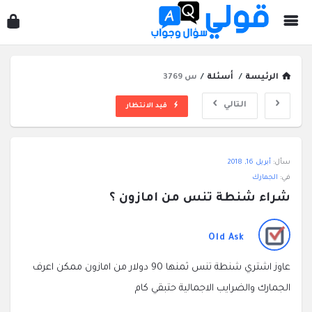
قول
سؤ
وجو
الرئيسة
/
أسئلة
/
س 3769
التالي
قيد الانتظار
قولي
سأل:
أبريل 16, 2018
سؤال
في:
الجمارك
وجواب
شراء شنطة تنس من امازون ؟
الاحدث
أسئلة
Old Ask
عاوز اشتري شنطة تنس ثمنها 90 دولار من امازون ممكن اعرف
الجمارك والضرايب الاجمالية حتبقي كام