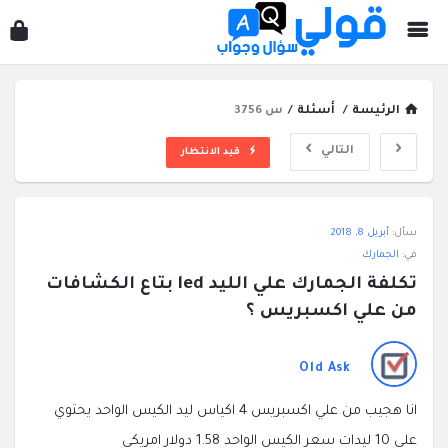
قول
سؤ
وجو
الرئيسة
/
أسئلة
/
س 3756
التالي
قيد الانتظار
قولي
سأل:
أبريل 8, 2018
سؤال
في:
الجمارك
وجواب
تكلفة الجمارك علي الليد led بتاع الكشافات 
الاحدث
من علي اكسبريس ؟
أسئلة
Old Ask
انا هجيب من علي اكسبريس 4 اكياس ليد الكيس الواحد يحتوي
على 10 ليدات سعر الكيس الواحد 1.58 دولار امريكى