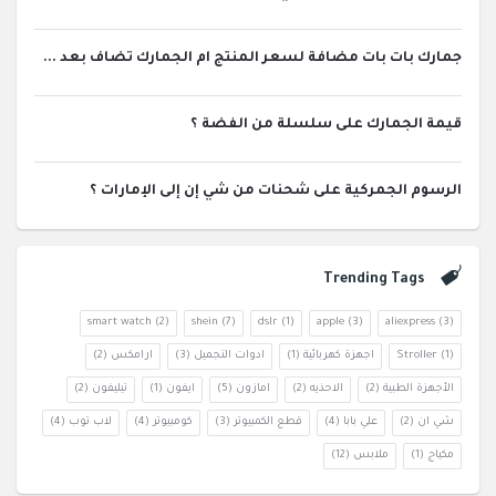
جمارك بات بات مضافة لسعر المنتج ام الجمارك تضاف بعد ...
قيمة الجمارك على سلسلة من الفضة ؟
الرسوم الجمركية على شحنات من شي إن إلى الإمارات ؟
Trending Tags
smart watch
(2)
shein
(7)
dslr
(1)
apple
(3)
aliexpress
(3)
(1)
Stroller
اجهزة كهربائية
(1)
ادوات التجميل
(3)
ارامكس
(2)
الأجهزة الطبية
(2)
الاحذيه
(2)
امازون
(5)
ايفون
(1)
تيليفون
(2)
شي ان
(2)
علي بابا
(4)
قطع الكمبيوتر
(3)
كومبيوتر
(4)
لاب توب
(4)
مكياج
(1)
ملابس
(12)