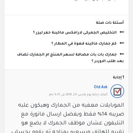
‫أسئلة ذات صلة
التخليص الجمركى لارامكس ماكينة حفر ليزر ؟
كم جمارك ماكينه قهوة في المطار ؟
جمارك بات بات مضافة لسعر المنتج ام الجمارك تضاف
بعد طلب الاوردر ؟
‫1 إجابة
Old Ask
‫أضاف ‫‫إجابة يوم مارس 29, 2018 في 9:31 pm
الموبايلات معفيه من الجمارك وهيكون عليه
ضريبه 14% فقط ويفضل ارسال فاتورة مع
التليفون عشان موظف الجمرك لا يضع هو
تقييم للهاتف ويسعره بمزاجه ثم يقوم بحساب