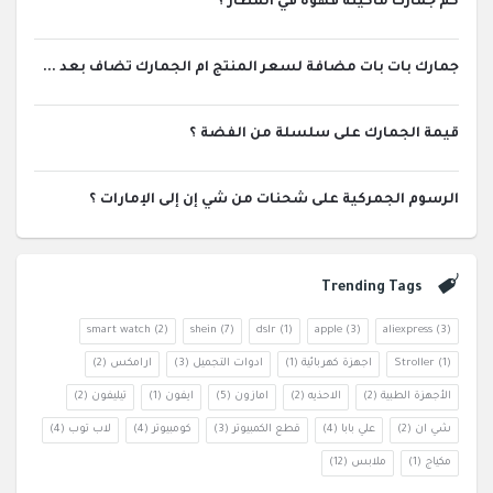
كم جمارك ماكينه قهوة في المطار ؟
جمارك بات بات مضافة لسعر المنتج ام الجمارك تضاف بعد ...
قيمة الجمارك على سلسلة من الفضة ؟
الرسوم الجمركية على شحنات من شي إن إلى الإمارات ؟
Trending Tags
smart watch
(2)
shein
(7)
dslr
(1)
apple
(3)
aliexpress
(3)
(1)
Stroller
اجهزة كهربائية
(1)
ادوات التجميل
(3)
ارامكس
(2)
الأجهزة الطبية
(2)
الاحذيه
(2)
امازون
(5)
ايفون
(1)
تيليفون
(2)
شي ان
(2)
علي بابا
(4)
قطع الكمبيوتر
(3)
كومبيوتر
(4)
لاب توب
(4)
مكياج
(1)
ملابس
(12)