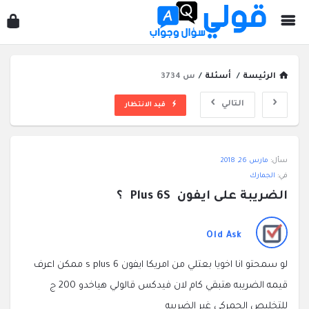
قول
سؤ
وجو
الرئيسة
/
أسئلة
/
س 3734
التالي
قيد الانتظار
قولي
سأل:
مارس 26, 2018
سؤال
في:
الجمارك
وجواب
الضريبة على ايفون  Plus 6S  ؟
الاحدث
أسئلة
Old Ask
لو سمحتو انا اخويا بعتلي من امريكا ايفون 6 s plus ممكن اعرف
قيمه الضريبه هتبقي كام لان فيدكس قالولي هياخدو 200 ج
للتخليص الجمركي غير الضريبه