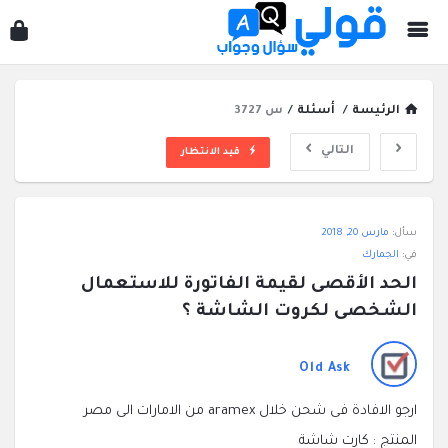
قول
سؤ
وجو
الرئيسة
/
أسئلة
/
س 3727
التالي
قيد الانتظار
قولي
سأل:
مارس 20, 2018
سؤال
في:
الجمارك
وجواب
الحد الأقصى لقيمة الفاتورة للاستعمال 
الاحدث
الشخصى لكروت الشاشة ؟
أسئلة
Old Ask
ارجو الافادة فى شحن خلال aramex من الامارات الى مصر
المنتج : كارت شاشة