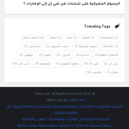
الرسوم الجمركية على شحنات من شي إن إلى الإمارات ؟
Trending Tags
smart watch
(2)
shein
(7)
dslr
(1)
apple
(3)
aliexpress
(3)
(1)
Stroller
اجهزة كهربائية
(1)
ادوات التجميل
(3)
ارامكس
(2)
الأجهزة الطبية
(2)
الاحذيه
(2)
امازون
(5)
ايفون
(1)
تيليفون
(2)
شي ان
(2)
علي بابا
(4)
قطع الكمبيوتر
(3)
كومبيوتر
(4)
لاب توب
(4)
مكياج
(1)
ملابس
(12)
© 2022 2olly.com. All Rights Reserved
-
With Love by
2olly.com
اكتشف معلومات شاملة في المالية والاقتصاد والاستثمار باللغة العربية. عزِّز
ثقافتك المالية.
-
الرسوم الجمركية على الواردات والصادرات: المعنى والأمثلة .
-
رسوم الاستيراد (الجمارك): التعريف، كيفية عملها، ومن يدفعها