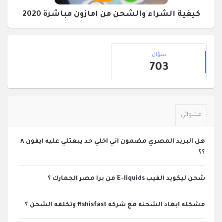
كيفية الشراء والشحن من امازون مباشرة 2020
القائمة
إحصائيات
الجانبية
سؤال
703
عشوائي
هل البريد المصري مضمون اني اخلي حد يبعتلي عليه ايفون ٨
؟؟
شحن ليكويد الفيب E-liquids من برا مصر الجمارك ؟
مشكله ابعاد الشحنه مع شركه fishisfast وتكلفه الشحن ؟