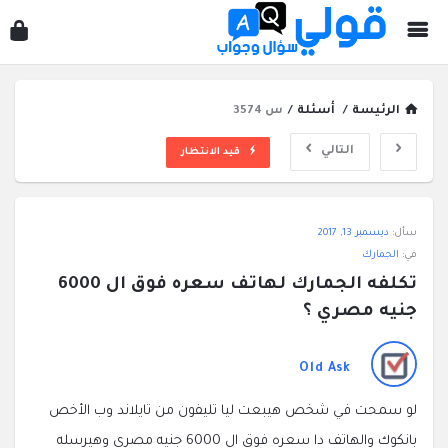
قول
سؤ
وجو
الرئيسة
/
أسئلة
/
س 3574
التالي
قيد الانتظار
قولي
سأل:
ديسمبر 13, 2017
سؤال
في:
الجمارك
وجواب
تكلفه الجمارك لهاتف سعره فوق ال 6000 
الاحدث
جنيه مصري ؟
أسئلة
Old Ask
لو سمحت في شخص هيبعت ليا تليفون من تايلاند وب الأخص
بانكوك والهاتف دا سعره فوق ال 6000 جنيه مصري وهيرسله