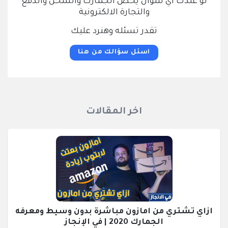
لو عندك اي سؤال يخص الجمارك والشحن والدفع
والتجارة الالكترونية
تقدر تسئله وهنرد عليك
اسئل سؤالك من هنا
اخر المقالات
ازاي تشتري من امازون مباشرة بدون وسيط ومعرفه
الجمارك 2020 | في الإنجاز