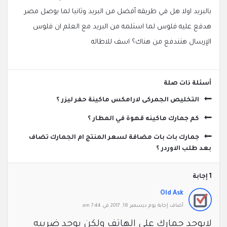
بالبريد اولا هل في طريقه أفضل من البريد وثانيا لما يوصل مصر
هدفع عليه فلوس لما استلمه من البريد مع العلم ان فلوس
الإرسال هتندفع من هناك؟ اسف للاطاله
‫أسئلة ذات صلة
التخليص الجمركى لارامكس ماكينة حفر ليزر ؟
كم جمارك ماكينه قهوة في المطار ؟
جمارك بات بات مضافة لسعر المنتج ام الجمارك تضاف
بعد طلب الاوردر ؟
‫1 إجابة
Old Ask
‫أضاف ‫‫إجابة يوم ديسمبر 18, 2017 في 7:44 am
لايوجد جمارك علي الهاتف ولكن يوجد ضريبه