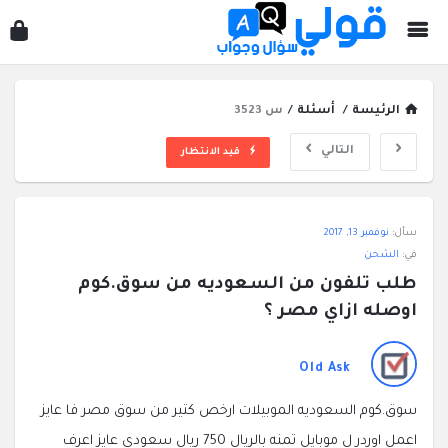
قول
سؤ
وجو
الرئيسة
/
أسئلة
/
س 3523
التالي
قيد الانتظار
قولي
سأل:
نوفمبر 13, 2017
سؤال
في:
الشحن
وجواب
طلب تلفون من السعوديه من سوق.كوم 
الاحدث
اوصله ازاي مصر ؟
أسئلة
Old Ask
سوق.كوم السعوديه الموبيلات ارخص كتير من سوق مصر فا عايز
اعمل اوردر ل موبايل تمنه بالريال 750 ريال سعودي عايز اعرف