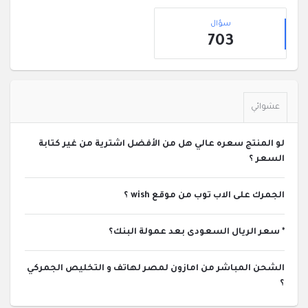
القائمة
إحصائيات
الجانبية
سؤال
703
عشوائي
لو المنتج سعره عالي هل من الأفضل اشترية من غير كتابة
السعر ؟
الجمرك على الاب توب من موقع wish ؟
* سعر الريال السعودى بعد عمولة البنك؟
الشحن المباشر من امازون لمصر لهاتف و التخليص الجمركي
؟