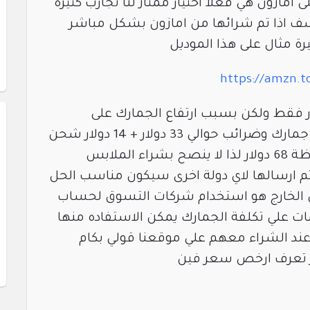
ى أمازون هي فعلا اختيار ممتاز لنا تجارب كثيره
ف اذا تم شرائها من امازون بشكل مباشر
ة مثال على هذا الموديل
https://amzn.
 موقع امازون 20.66 دولار فقط ولكن بسبب ارتفاع الجمارك على
المحافظ والجلود هناك مصاريف جمارك وضرائب حوالي 33 دولار + 14 دولار شحن
ليكون إجمالي تكلفة شراء المحفظة 68 دولار لذا لا ينصح بشراء الملابس
م ارسالها لاي دولة اخرى سيكون مناسب الحل
 الخارج هو استخدام شركات التسوق لحساب
ت علي تكلفة الجمارك يمكن الاستفاده منها
ند الشراء معهم علي موقعنا قولي بكام
 تعرف ارخص سعر فين