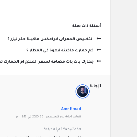
‫أسئلة ذات صلة
التخليص الجمركى لارامكس ماكينة حفر ليزر ؟
كم جمارك ماكينه قهوة في المطار ؟
جمارك بات بات مضافة لسعر المنتج ام الجمارك تض
‫1 إجابة
Amr Emad
‫أضاف ‫‫إجابة يوم أغسطس 25, 2020 في 3:17 pm
‫‫هذه الإجابة تم تعديلها.