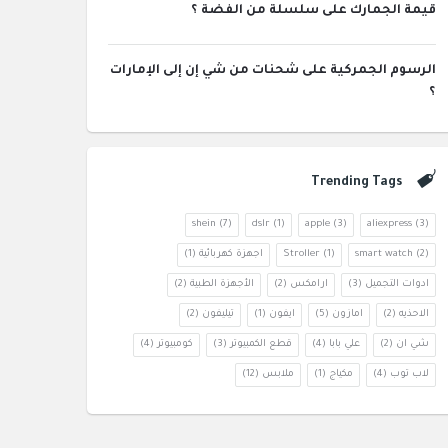
قيمة الجمارك على سلسلة من الفضة ؟
الرسوم الجمركية على شحنات من شي إن إلى الإمارات
؟
Trending Tags
shein
(7)
dslr
(1)
apple
(3)
aliexpress
(3)
(2)
smart watch
(1)
Stroller
اجهزة كهربائية
(1)
ادوات التجميل
(3)
ارامكس
(2)
الأجهزة الطبية
(2)
الاحذيه
(2)
امازون
(5)
ايفون
(1)
تيليفون
(2)
شي ان
(2)
علي بابا
(4)
قطع الكمبيوتر
(3)
كومبيوتر
(4)
لاب توب
(4)
مكياج
(1)
ملابس
(12)