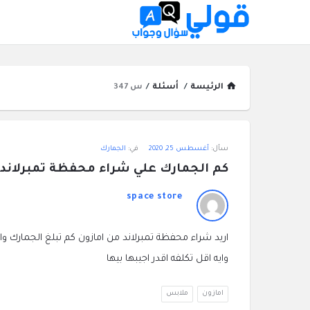
الرئيسة
/
أسئلة
/
س 347
قولي
سأل:
أغسطس 25, 2020
في:
الجمارك
سؤال
كم الجمارك علي شراء محفظة تمبرلاند Timberland من امازون ؟
وجواب
space store
الاحدث
اريد شراء محفظة تمبرلاند من امازون كم تبلغ الجمارك و
أسئلة
وايه اقل تكلفه اقدر اجيبها بيها
امازون
ملابس