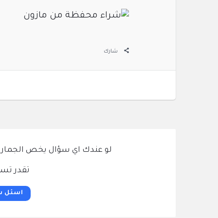
شارك
لو عندك اي سؤال يخص الجمارك و
تقدر تسئ
اسئل س