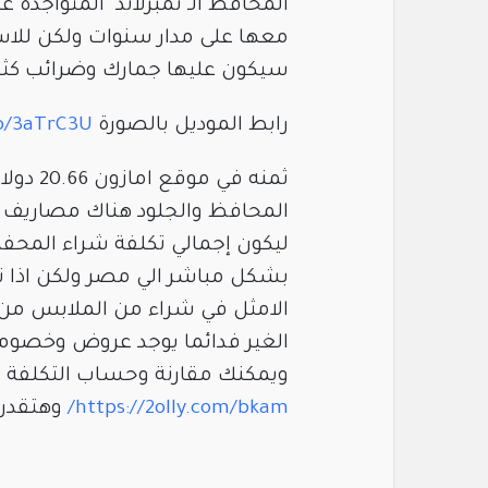
المحافظ الـ تمبرلاند المتواجدة عل
معها على مدار سنوات ولكن للاس
سيكون عليها جمارك وضرائب كثير
رابط الموديل بالصورة
to/3aTrC3U
ثمنه في
بشكل مباشر الي مصر ولكن اذا ت
الامثل في شراء من الملابس من
الغير فدائما يوجد عروض وخصوما
ويمكنك مقارنة وحساب التكلفة ع
https://2olly.com/bkam/
وهتقدر