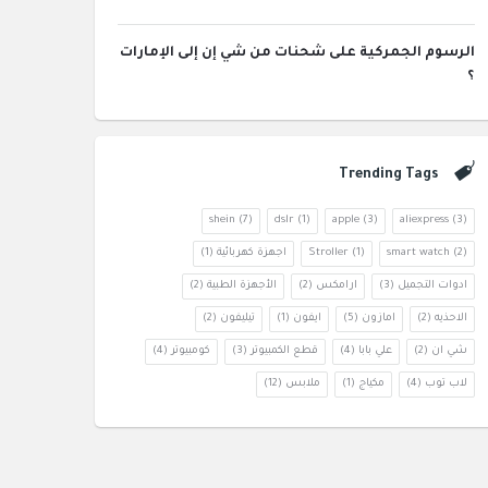
الرسوم الجمركية على شحنات من شي إن إلى الإمارات
؟
Trending Tags
shein
(7)
dslr
(1)
apple
(3)
aliexpress
(3)
(2)
smart watch
(1)
Stroller
اجهزة كهربائية
(1)
ادوات التجميل
(3)
ارامكس
(2)
الأجهزة الطبية
(2)
الاحذيه
(2)
امازون
(5)
ايفون
(1)
تيليفون
(2)
شي ان
(2)
علي بابا
(4)
قطع الكمبيوتر
(3)
كومبيوتر
(4)
لاب توب
(4)
مكياج
(1)
ملابس
(12)