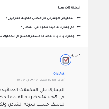
‫أسئلة ذات صلة
التخليص الجمركى لارامكس ماكينة حفر ليزر ؟
كم جمارك ماكينه قهوة في المطار ؟
جمارك بات بات مضافة لسعر المنتج ام الجمارك تض
‫1 إجابة
Old Ask
‫أضاف ‫‫إجابة يوم سبتمبر 24, 2017 في 7:24 am
الجمارك علي المكملات الغذائية من موقع iherb.com 
هي 5% + 14% ضريبه القيمه المضافه وتكلفة كشف الصحة يختلف
للاسف حسب شركه الشحن ولكنه يتراوح بين 5 د