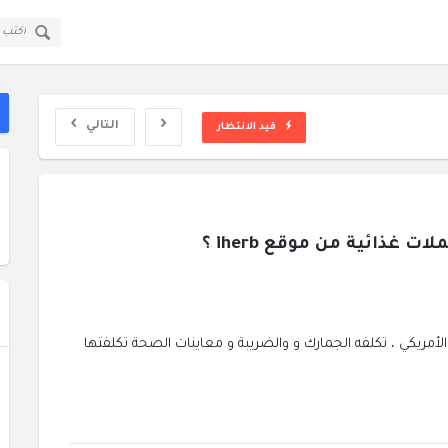
قولي
قولي
سؤال
سؤال
ا
وجواب
وجواب
ال
القائمة
التالي
قيد الانتظار
غذائية من موقع iherb ؟
ايز اعرف تفاصيل شراء مكملات غذائية من موقع iherb الأمريكي ، تكلفه الجمارك و والضريبة و معاينات الصحة تكلفتها