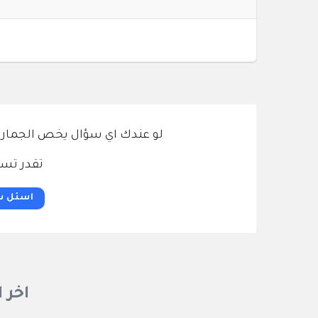
لو عندك اي سؤال يخص الجمارك و
تقدر تسئ
اسئل س
اخر 