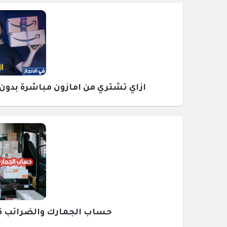
ازاي تشتري من امازون مباشرة بدون وسيط ومع
حساب الجمارك والضرائب قبل ش