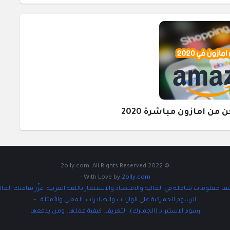
ن امازون مباشرة 2020
© 2022 2olly.com. All Rights Reserved
-
With Love by
2olly.com
 معلومات شاملة في المالية والاقتصاد والاستثمار باللغة العربية. عزِّز ثقافتك المال
الرسوم الجمركية على الواردات والصادرات: المعنى والأمثلة .
-
رسوم الاستيراد (الجمارك): التعريف، كيفية عملها، ومن يدفعها