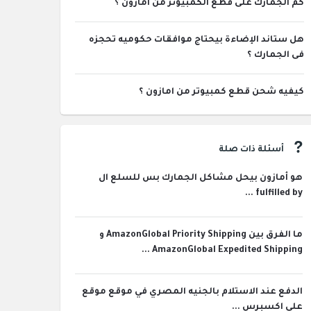
كم الجمارك على قطع الكمبيوتر من امازون ؟
هل ستاند الإضاءة بيحتاج موافقات حكوميه تحجزه
فى الجمارك ؟
كيفيه شحن قطع كمبيوتر من امازون ؟
أسئلة ذات صلة
هو أمازون بيحل مشاكل الجمارك بس للسلع ال
fulfilled by ...
ما الفرق بين AmazonGlobal Priority Shipping و
AmazonGlobal Expedited Shipping ...
الدفع عند الاستلام بالجنيه المصري في موقع موقع
علي اكسبرس ...