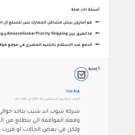
‫أسئلة ذات صلة
هو أمازون بيحل مشاكل الجمارك بس للسلع ال fulfilled by Amazon ؟
ما الفرق بين AmazonGlobal Priority Shipping و AmazonGlobal Expedited Shipping وايهما افضل ؟
الدفع عند الاستلام بالجنيه المصري في موقع مو
‫1 إجابة
Old Ask
‫أضاف ‫‫إجابة يوم أغسطس 30, 2017 في 5:06 am
شركة شوب اند شيب بتاخد حوالي 25 دولار تخليص للموبا
وفعلا الموافقة الي بتطلع من ال
ولكن في بعض الحالات لو قررت ت