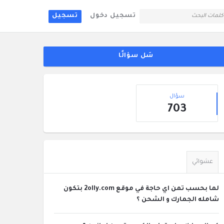
تسجيل دخول
تسجيل
لقائمة
جانبية
سَل سؤالًا
إحصائيات
سؤال
703
عشوائي
لما بحسب تمن اي حاجة في موقع 2olly.com بتكون
شامله الجمارك و الشحن ؟