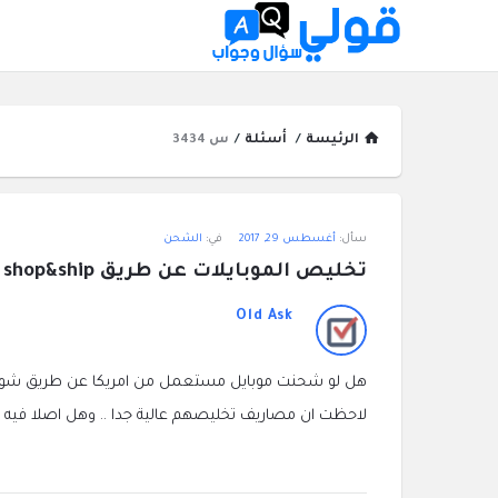
الرئيسة
/
أسئلة
/
س 3434
قولي
سأل:
أغسطس 29, 2017
في:
الشحن
سؤال
تخليص الموبايلات عن طريق shop&ship ؟
وجواب
Old Ask
الاحدث
هل لو شحنت موبايل مستعمل من امريكا عن طريق شوب 
أسئلة
لاحظت ان مصاريف تخليصهم عالية جدا .. وهل اصلا ف