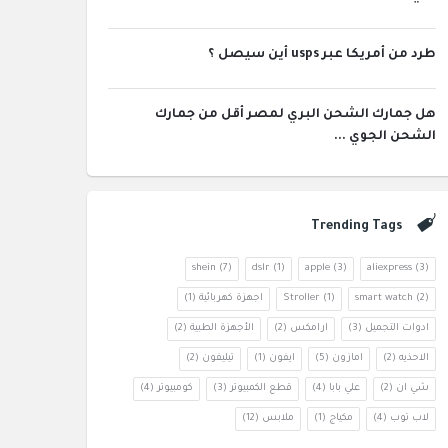
طرد من أمريكا عبر usps أين سيصل ؟
هل جمارك الشحن البري لمصر أقل من جمارك
الشحن الجوي ...
Trending Tags
shein
(7)
dslr
(1)
apple
(3)
aliexpress
(3)
(2)
smart watch
(1)
Stroller
اجهزة كهربائية
(1)
ادوات التجميل
(3)
ارامكس
(2)
الأجهزة الطبية
(2)
الاحذيه
(2)
امازون
(5)
ايفون
(1)
تيليفون
(2)
شي ان
(2)
علي بابا
(4)
قطع الكمبيوتر
(3)
كومبيوتر
(4)
لاب توب
(4)
مكياج
(1)
ملابس
(12)