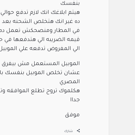
بنفسك
هيتم ابلاغك انك لازم تدفع حوالي 300 جنيه حاجه اسمها اذن استلام
ده غير انك هتخلص الشحنه بعد 
في المطار ومنصحكش تعمل ده و
قيمه الضريبه الي هتدفعها في ح
الي المفروض تدفعه علي الموبيل
الموبيل المستعمل مش بيفرق عن
عشان تخلص الموبيل بنفسك باقل 
المصري
هكلموك تروح تطلع الموافقه وتس
جداا
موفق
شارك