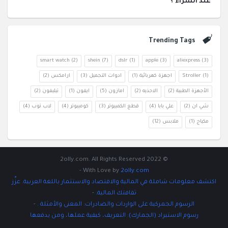
عند الشراء ؟
Trending Tags
smart watch
(2)
shein
(7)
dslr
(1)
apple
(3)
aliexpress
(3)
(1)
Stroller
اجهزة كهربائية
(1)
ادوات التجميل
(3)
ارامكس
(2)
الأجهزة الطبية
(2)
الاحذيه
(2)
امازون
(5)
ايفون
(1)
تيليفون
(2)
شي ان
(2)
علي بابا
(4)
قطع الكمبيوتر
(3)
كومبيوتر
(4)
لاب توب
(4)
مكياج
(1)
ملابس
(12)
© 2022 2olly.com. All Rights Reserved
-
With Love by
2olly.com
اكتشف معلومات شاملة في المالية والاقتصاد والاستثمار باللغة العربية. عزِّز
ثقافتك المالية.
-
الرسوم الجمركية على الواردات والصادرات: المعنى والأمثلة .
-
رسوم الاستيراد (الجمارك): التعريف، كيفية عملها، ومن يدفعها