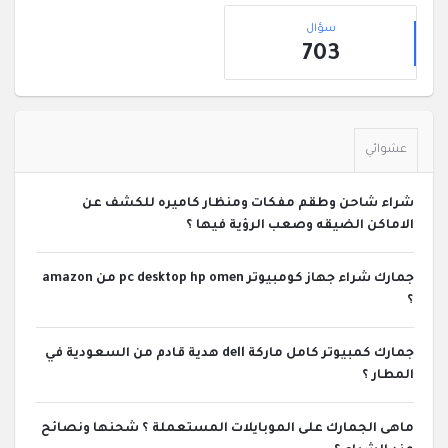
القائمة
إحصائيات
الجانبية
سؤال
703
عشوائي
شراء شاحن وطقم مفكات ومنظار كاميره للكشف عن
الاماكن الضيقه وصعب الرؤية فيها ؟
جمارك شراء جهاز كومبيوتر pc desktop hp omen من amazon
؟
جمارك كمبيوتر كامل ماركة dell هدية قادم من السعودية في
المطار ؟
ماهى الجمارك على الموبايلات المستعملة ؟ شحنها ونصائح