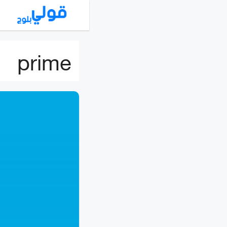
نتقل
لى
لمحتوى
prime