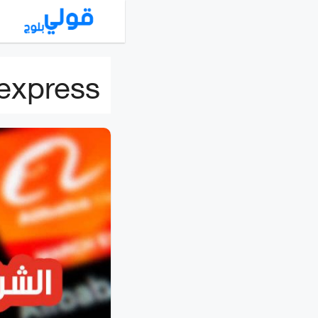
نتقل
لى
لمحتوى
iexpress